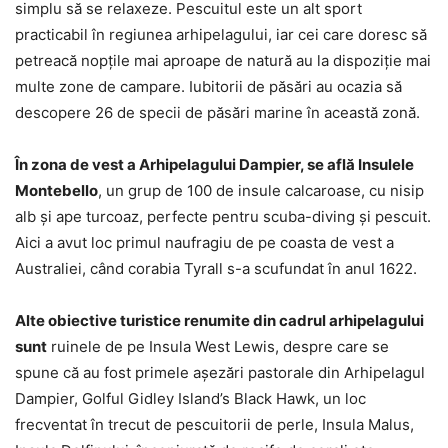
simplu să se relaxeze. Pescuitul este un alt sport
practicabil în regiunea arhipelagului, iar cei care doresc să
petreacă nopţile mai aproape de natură au la dispoziţie mai
multe zone de campare. Iubitorii de păsări au ocazia să
descopere 26 de specii de păsări marine în această zonă.
În zona de vest a Arhipelagului Dampier, se află Insulele
Montebello
, un grup de 100 de insule calcaroase, cu nisip
alb şi ape turcoaz, perfecte pentru scuba-diving şi pescuit.
Aici a avut loc primul naufragiu de pe coasta de vest a
Australiei, când corabia Tyrall s-a scufundat în anul 1622.
Alte obiective turistice renumite din cadrul arhipelagului
sunt
ruinele de pe Insula West Lewis, despre care se
spune că au fost primele aşezări pastorale din Arhipelagul
Dampier, Golful Gidley Island’s Black Hawk, un loc
frecventat în trecut de pescuitorii de perle, Insula Malus,