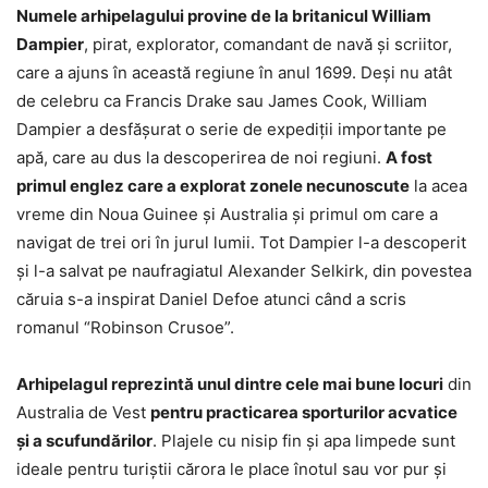
Numele arhipelagului provine de la britanicul William
Dampier
, pirat, explorator, comandant de navă şi scriitor,
care a ajuns în această regiune în anul 1699. Deşi nu atât
de celebru ca Francis Drake sau James Cook, William
Dampier a desfăşurat o serie de expediţii importante pe
apă, care au dus la descoperirea de noi regiuni.
A fost
primul englez care a explorat zonele necunoscute
la acea
vreme din Noua Guinee şi Australia şi primul om care a
navigat de trei ori în jurul lumii. Tot Dampier l-a descoperit
şi l-a salvat pe naufragiatul Alexander Selkirk, din povestea
căruia s-a inspirat Daniel Defoe atunci când a scris
romanul “Robinson Crusoe”.
Arhipelagul reprezintă unul dintre cele mai bune locuri
din
Australia de Vest
pentru practicarea sporturilor acvatice
şi a scufundărilor
. Plajele cu nisip fin şi apa limpede sunt
ideale pentru turiştii cărora le place înotul sau vor pur şi