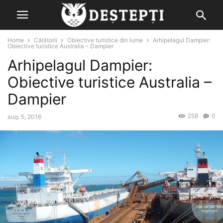
Home
Călătorii
Obiective turistice din lume
Arhipelagul Dampier:
Obiective turistice Australia – Dampier
Arhipelagul Dampier:
Obiective turistice Australia –
Dampier
258
0
aug. 5, 2016