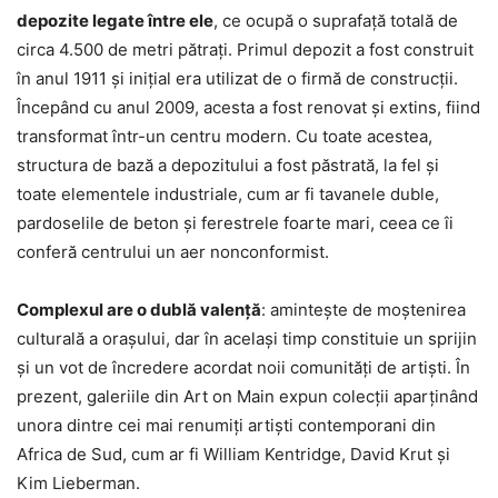
depozite legate între ele
, ce ocupă o suprafaţă totală de
circa 4.500 de metri pătraţi. Primul depozit a fost construit
în anul 1911 şi iniţial era utilizat de o firmă de construcţii.
Începând cu anul 2009, acesta a fost renovat şi extins, fiind
transformat într-un centru modern. Cu toate acestea,
structura de bază a depozitului a fost păstrată, la fel şi
toate elementele industriale, cum ar fi tavanele duble,
pardoselile de beton şi ferestrele foarte mari, ceea ce îi
conferă centrului un aer nonconformist.
Complexul are o dublă valenţă
: aminteşte de moştenirea
culturală a oraşului, dar în acelaşi timp constituie un sprijin
şi un vot de încredere acordat noii comunităţi de artişti. În
prezent, galeriile din Art on Main expun colecţii aparţinând
unora dintre cei mai renumiţi artişti contemporani din
Africa de Sud, cum ar fi William Kentridge, David Krut şi
Kim Lieberman.