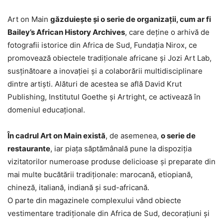
Art on Main
găzduieşte şi o serie de organizaţii, cum ar fi
Bailey’s African History Archives
, care deţine o arhivă de
fotografii istorice din Africa de Sud, Fundaţia Nirox, ce
promovează obiectele tradiţionale africane şi Jozi Art Lab,
susţinătoare a inovaţiei şi a colaborării multidisciplinare
dintre artişti. Alături de acestea se află David Krut
Publishing, Institutul Goethe şi Artright, ce activează în
domeniul educaţional.
În cadrul Art on Main există
, de asemenea,
o serie de
restaurante
, iar piaţa săptămânală pune la dispoziţia
vizitatorilor numeroase produse delicioase şi preparate din
mai multe bucătării tradiţionale: marocană, etiopiană,
chineză, italiană, indiană şi sud-africană.
O parte din magazinele complexului vând obiecte
vestimentare tradiţionale din Africa de Sud, decoraţiuni şi