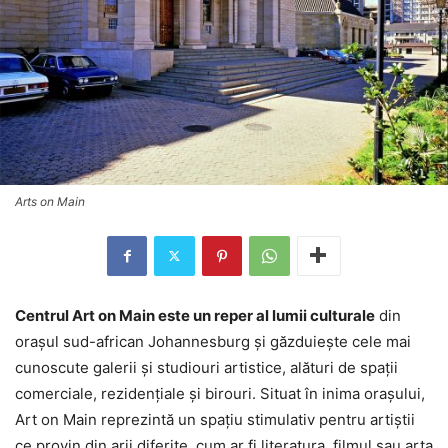
Arts on Main
Centrul Art on Main este un reper al lumii culturale
din
oraşul sud-african Johannesburg şi găzduieşte cele mai
cunoscute galerii şi studiouri artistice, alături de spaţii
comerciale, rezidenţiale şi birouri. Situat în inima oraşului,
Art on Main reprezintă un spaţiu stimulativ pentru artiştii
ce provin din arii diferite, cum ar fi literatura, filmul sau arta