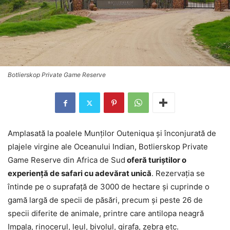
Botlierskop Private Game Reserve
Amplasată la poalele Munţilor Outeniqua şi înconjurată de
plajele virgine ale Oceanului Indian, Botlierskop Private
Game Reserve din Africa de Sud
oferă turiştilor o
experienţă de safari cu adevărat unică
. Rezervaţia se
întinde pe o suprafaţă de 3000 de hectare şi cuprinde o
gamă largă de specii de păsări, precum şi peste 26 de
specii diferite de animale, printre care antilopa neagră
Impala, rinocerul, leul, bivolul, girafa, zebra etc.