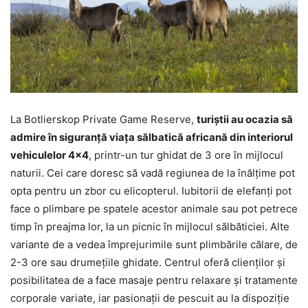
La Botlierskop Private Game Reserve,
turiştii au ocazia să
admire în siguranţă viaţa sălbatică africană din interiorul
vehiculelor 4×4
, printr-un tur ghidat de 3 ore în mijlocul
naturii. Cei care doresc să vadă regiunea de la înălţime pot
opta pentru un zbor cu elicopterul. Iubitorii de elefanţi pot
face o plimbare pe spatele acestor animale sau pot petrece
timp în preajma lor, la un picnic în mijlocul sălbăticiei. Alte
variante de a vedea împrejurimile sunt plimbările călare, de
2-3 ore sau drumeţiile ghidate. Centrul oferă clienţilor şi
posibilitatea de a face masaje pentru relaxare şi tratamente
corporale variate, iar pasionaţii de pescuit au la dispoziţie