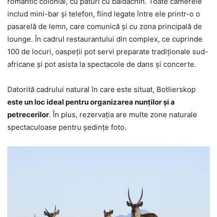
romantic colonial, cu paturi cu baldachin. Toate camerele
includ mini-bar şi telefon, fiind legate între ele printr-o o
pasarelă de lemn, care comunică şi cu zona principală de
lounge. În cadrul restaurantului din complex, ce cuprinde
100 de locuri, oaspeţii pot servi preparate tradiţionale sud-
africane şi pot asista la spectacole de dans şi concerte.
Datorită cadrului natural în care este situat, Botlierskop
este un loc ideal pentru organizarea nunților şi a
petrecerilor
. În plus, rezervaţia are multe zone naturale
spectaculoase pentru şedinţe foto.