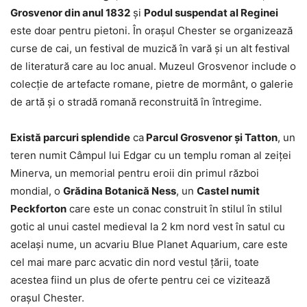
Grosvenor din anul 1832
și
Podul suspendat al Reginei
este doar pentru pietoni. În orașul Chester se organizează
curse de cai, un festival de muzică în vară și un alt festival
de literatură care au loc anual. Muzeul Grosvenor include o
colecție de artefacte romane, pietre de mormânt, o galerie
de artă și o stradă romană reconstruită în întregime.
Există parcuri splendide
ca
Parcul Grosvenor și Tatton
, un
teren numit Câmpul lui Edgar cu un templu roman al zeiței
Minerva, un memorial pentru eroii din primul război
mondial, o
Grădina Botanică Ness
, un
Castel numit
Peckforton
care este un conac construit în stilul în stilul
gotic al unui castel medieval la 2 km nord vest în satul cu
același nume, un acvariu Blue Planet Aquarium, care este
cel mai mare parc acvatic din nord vestul țării, toate
acestea fiind un plus de oferte pentru cei ce vizitează
orașul Chester.