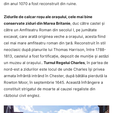
din anul 1070 a fost reconstruit din ruine.
Zidurile de calcar roșu ale orașului, cele mai bine
conservate ziduri din Marea Britanie
, duc către castel și
către un Amfiteatru Roman din secolul I, pe jumătate
excavat, care arată originea veche a orașului, acesta fiind
cel mai mare amfiteatru roman din țară. Reconstruit în stil
neoclasic după planurile lui Thomas Harrison, între 1788-
1813, castelul a fost fortificație, depozit de muniție și astăzi
un muzeu al orașului..
Turnul Regelui Charles
, în partea de
nord-est a zidurilor este locul de unde Charles își privea
armata înfrântă intrând în Chester, după bătălia pierdută la
Rowton Moor, în septembrie 1645. Această înfrângere a
constituit strigatul de moarte al cauzei regaliste din
războiul civil englez.