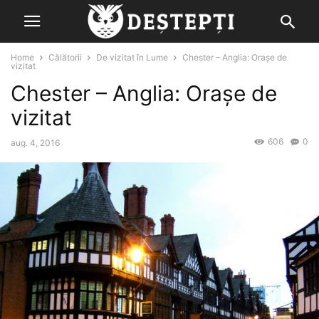
Home
Călătorii
De vizitat în Lume
Chester – Anglia: Orașe de
vizitat
Chester – Anglia: Orașe de
vizitat
606
0
aug. 4, 2016