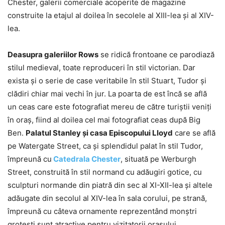
Chester, galerii comerciale acoperite de magazine
construite la etajul al doilea în secolele al XIII-lea și al XIV-
lea.
Deasupra galeriilor Rows
se ridică frontoane ce parodiază
stilul medieval, toate reproduceri în stil victorian. Dar
exista și o serie de case veritabile în stil Stuart, Tudor și
clădiri chiar mai vechi în jur. La poarta de est încă se află
un ceas care este fotografiat mereu de către turiștii veniți
în oraș, fiind al doilea cel mai fotografiat ceas după Big
Ben.
Palatul Stanley și casa Episcopului Lloyd
care se află
pe Watergate Street, ca și splendidul palat în stil Tudor,
împreună cu
Catedrala Chester
, situată pe Werburgh
Street, construită în stil normand cu adăugiri gotice, cu
sculpturi normande din piatră din sec al XI-XII-lea și altele
adăugate din secolul al XIV-lea în sala corului, pe strană,
împreună cu câteva ornamente reprezentând monștri
grotești sunt atractive pentru vizitatorii orașului.