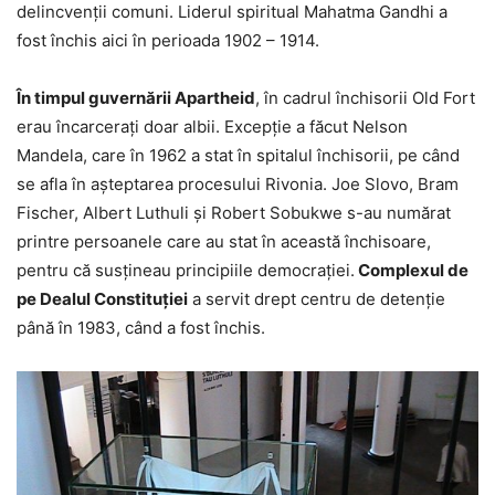
delincvenţii comuni. Liderul spiritual Mahatma Gandhi a
fost închis aici în perioada 1902 – 1914.
În timpul guvernării Apartheid
, în cadrul închisorii Old Fort
erau încarceraţi doar albii. Excepţie a făcut Nelson
Mandela, care în 1962 a stat în spitalul închisorii, pe când
se afla în aşteptarea procesului Rivonia. Joe Slovo, Bram
Fischer, Albert Luthuli şi Robert Sobukwe s-au numărat
printre persoanele care au stat în această închisoare,
pentru că susţineau principiile democraţiei.
Complexul de
pe Dealul Constituţiei
a servit drept centru de detenţie
până în 1983, când a fost închis.