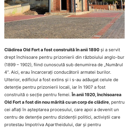
Clădirea Old Fort a fost construită în anii 1890
şi a servit
drept închisoare pentru prizonierii din războiului anglo-bur
(1899 – 1902), fiind cunoscută sub denumirea de „Numărul
4”. Aici, erau încarceraţi conducătorii armatei burilor.
Ulterior, edificiul a fost extins şi i s-au adăugat celule de
detenţie pentru prizonierii locali, iar în 1907 a fost
construită o secţie pentru femei.
În anii 1920, închisoarea
Old Fort a fost din nou mărită cu un corp de clădire
, pentru
cei aflaţi în aşteptarea procesului, care apoi a devenit un
centru de detenţie pentru dizidenţii politici, activiştii care
protestau împotriva Apartheidului, dar şi pentru