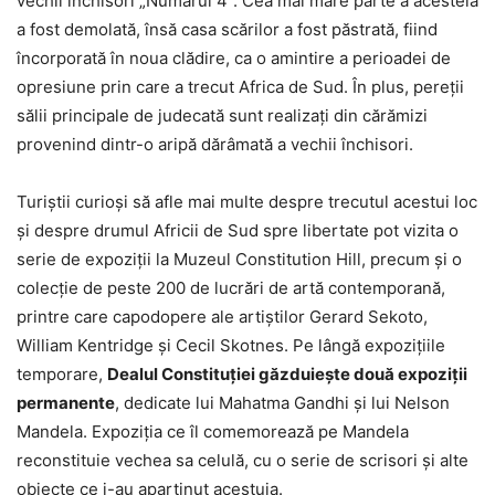
vechii închisori „Numărul 4”. Cea mai mare parte a acesteia
a fost demolată, însă casa scărilor a fost păstrată, fiind
încorporată în noua clădire, ca o amintire a perioadei de
opresiune prin care a trecut Africa de Sud. În plus, pereţii
sălii principale de judecată sunt realizaţi din cărămizi
provenind dintr-o aripă dărâmată a vechii închisori.
Turiştii curioşi să afle mai multe despre trecutul acestui loc
şi despre drumul Africii de Sud spre libertate pot vizita o
serie de expoziţii la Muzeul Constitution Hill, precum şi o
colecţie de peste 200 de lucrări de artă contemporană,
printre care capodopere ale artiştilor Gerard Sekoto,
William Kentridge şi Cecil Skotnes. Pe lângă expoziţiile
temporare,
Dealul Constituţiei găzduieşte două expoziţii
permanente
, dedicate lui Mahatma Gandhi şi lui Nelson
Mandela. Expoziţia ce îl comemorează pe Mandela
reconstituie vechea sa celulă, cu o serie de scrisori şi alte
obiecte ce i-au aparţinut acestuia.