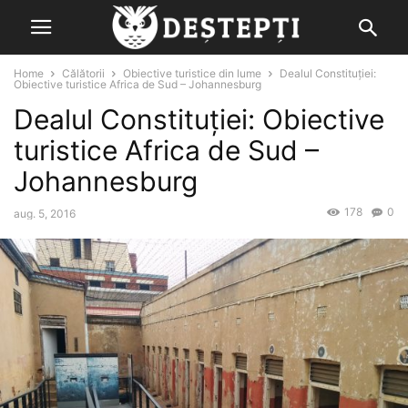
Home
Călătorii
Obiective turistice din lume
Dealul Constituției:
Obiective turistice Africa de Sud – Johannesburg
Dealul Constituției: Obiective
turistice Africa de Sud –
Johannesburg
178
0
aug. 5, 2016