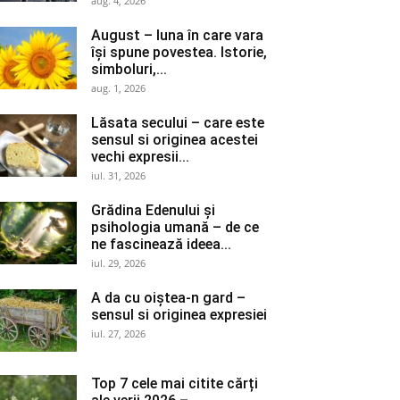
aug. 4, 2026
August – luna în care vara
își spune povestea. Istorie,
simboluri,...
aug. 1, 2026
Lăsata secului – care este
sensul si originea acestei
vechi expresii...
iul. 31, 2026
Grădina Edenului și
psihologia umană – de ce
ne fascinează ideea...
iul. 29, 2026
A da cu oiștea-n gard –
sensul si originea expresiei
iul. 27, 2026
Top 7 cele mai citite cărți