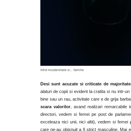
Intre modernitate si… familie
Desi sunt acuzate si criticate de majoritate
alaturi de copii si evident la cratita si nu intr
bine sau un rau, activitate care e de grija barbat
scara valorilor
, avand realizari remarcabile
directori, vedem si femei pe post de parlam
exceleaza nici unii, nici altii), vedem si femei
care ne-au obisnuit a fi strict masculine. Mai