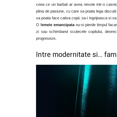
ceea ce un barbat ar avea nevoie intr-o casnic
plina de pasiune, cu care sa poata lega discutii
sa poata face cativa copii, sa-i ingrijeasca si 
O f
emeie emancipata
nu-si pierde timpul faca
zi sau schimband scutecele copilului, deor
progreseze.
Intre modernitate si… fami