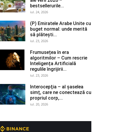
ale verii 2026 –
bestsellerurile...
iul. 24, 2026
(P) Emiratele Arabe Unite cu
buget normal: unde merită
să plătești...
iul. 23, 2026
Frumusețea în era
algoritmilor – Cum rescrie
Inteligența Artificială
regulile îngrijirii...
iul. 23, 2026
Interocepţia – al șaselea
simț, care ne conectează cu
propriul corp,...
iul. 20, 2026