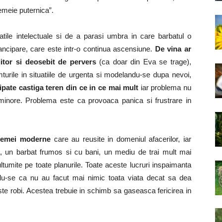
femeie puternica”.
atile intelectuale si de a parasi umbra in care barbatul o
ancipare, care este intr-o continua ascensiune.
De vina ar
alitor si deosebit de pervers
(ca doar din Eva se trage),
turile in situatiile de urgenta si modelandu-se dupa nevoi,
ate castiga teren din ce in ce mai mult
iar problema nu
 minore. Problema este ca provoaca panica si frustrare in
femei moderne
care au reusite in domeniul afacerilor, iar
na, un barbat frumos si cu bani, un mediu de trai mult mai
tumite pe toate planurile. Toate aceste lucruri inspaimanta
ndu-se ca nu au facut mai nimic toata viata decat sa dea
e robi. Acestea trebuie in schimb sa gaseasca fericirea in