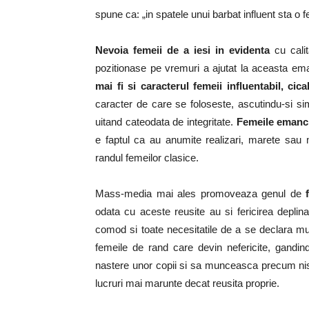
spune ca: „in spatele unui barbat influent sta o 
Nevoia femeii de a iesi in evidenta
cu calit
pozitionase pe vremuri a ajutat la aceasta em
mai fi si caracterul femeii influentabil, cic
caracter de care se foloseste, ascutindu-si sim
uitand cateodata de integritate.
Femeile emancip
e faptul ca au anumite realizari, marete sau
randul femeilor clasice.
Mass-media mai ales promoveaza genul de
odata cu aceste reusite au si fericirea depli
comod si toate necesitatile de a se declara mul
femeile de rand care devin nefericite, gandi
nastere unor copii si sa munceasca precum nist
lucruri mai marunte decat reusita proprie.