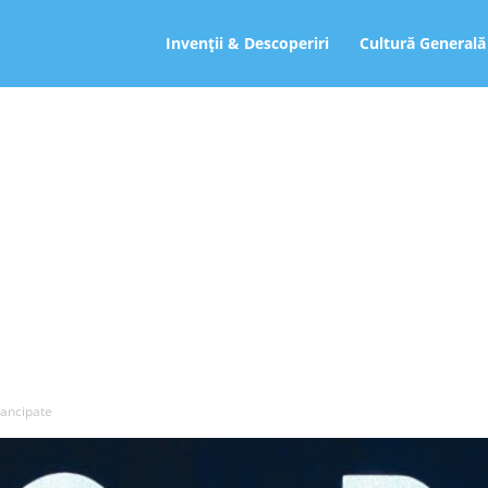
ro
Invenții & Descoperiri
Cultură Generală
ancipate