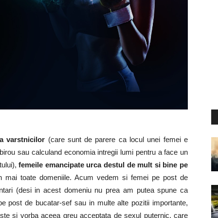
a varstnicilor
(care sunt de parere ca locul unei femei e
-un birou sau calculand economia intregii lumi pentru a face un
ului),
femeile emancipate
urca destul de mult si bine pe
 in mai toate domeniile. Acum vedem si femei pe post de
entari (desi in acest domeniu nu prea am putea spune ca
 pe post de bucatar-sef sau in multe alte pozitii importante,
 este si vorba aceea greu acceptata de sexul puternic, care