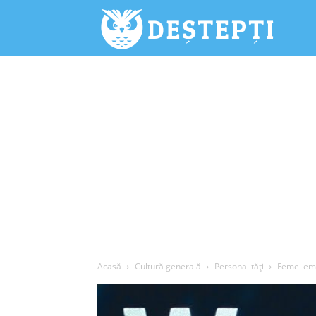
Deștepți.
Acasă
Cultură generală
Personalități
Femei em