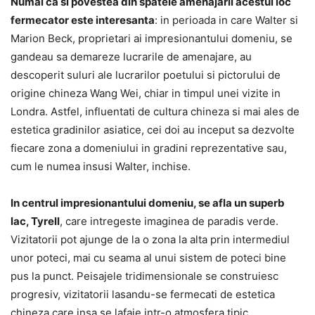
Numai ca si povestea din spatele amenajarii acestui loc
fermecator este interesanta
: in perioada in care Walter si
Marion Beck, proprietari ai impresionantului domeniu, se
gandeau sa demareze lucrarile de amenajare, au
descoperit suluri ale lucrarilor poetului si pictorului de
origine chineza Wang Wei, chiar in timpul unei vizite in
Londra. Astfel, influentati de cultura chineza si mai ales de
estetica gradinilor asiatice, cei doi au inceput sa dezvolte
fiecare zona a domeniului in gradini reprezentative sau,
cum le numea insusi Walter, inchise.
In centrul impresionantului domeniu, se afla un superb
lac, Tyrell
, care intregeste imaginea de paradis verde.
Vizitatorii pot ajunge de la o zona la alta prin intermediul
unor poteci, mai cu seama al unui sistem de poteci bine
pus la punct. Peisajele tridimensionale se construiesc
progresiv, vizitatorii lasandu-se fermecati de estetica
chineza care insa se lafaie intr-o atmosfera tipic