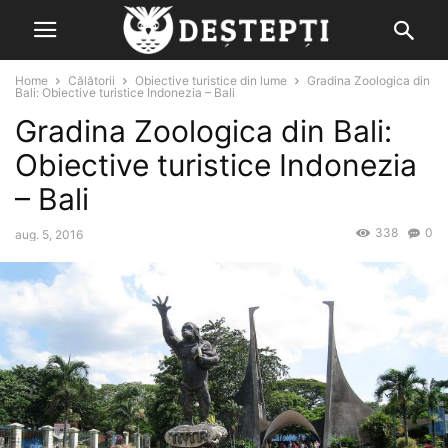
Home
Călătorii
Obiective turistice din lume
Gradina Zoologica din
Bali: Obiective turistice Indonezia – Bali
Gradina Zoologica din Bali:
Obiective turistice Indonezia
– Bali
338
0
aug. 5, 2016