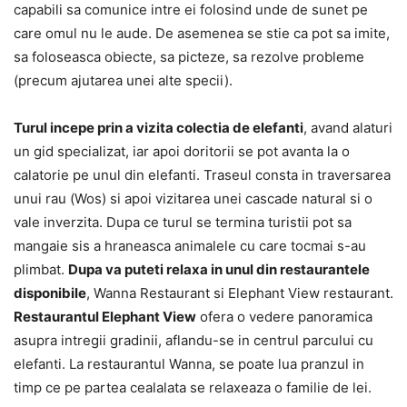
capabili sa comunice intre ei folosind unde de sunet pe
care omul nu le aude. De asemenea se stie ca pot sa imite,
sa foloseasca obiecte, sa picteze, sa rezolve probleme
(precum ajutarea unei alte specii).
Turul incepe prin a vizita colectia de elefanti
, avand alaturi
un gid specializat, iar apoi doritorii se pot avanta la o
calatorie pe unul din elefanti. Traseul consta in traversarea
unui rau (Wos) si apoi vizitarea unei cascade natural si o
vale inverzita. Dupa ce turul se termina turistii pot sa
mangaie sis a hraneasca animalele cu care tocmai s-au
plimbat.
Dupa va puteti relaxa in unul din restaurantele
disponibile
, Wanna Restaurant si Elephant View restaurant.
Restaurantul Elephant View
ofera o vedere panoramica
asupra intregii gradinii, aflandu-se in centrul parcului cu
elefanti. La restaurantul Wanna, se poate lua pranzul in
timp ce pe partea cealalata se relaxeaza o familie de lei.