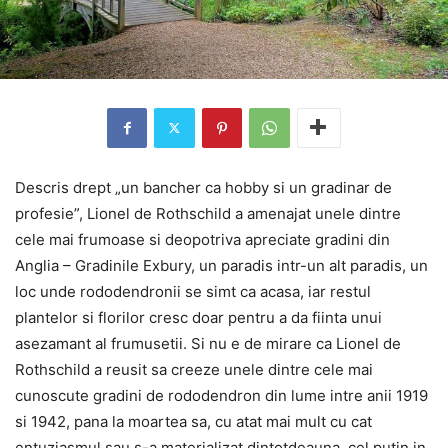
Descris drept „un bancher ca hobby si un gradinar de
profesie”, Lionel de Rothschild a amenajat unele dintre
cele mai frumoase si deopotriva apreciate gradini din
Anglia – Gradinile Exbury, un paradis intr-un alt paradis, un
loc unde rododendronii se simt ca acasa, iar restul
plantelor si florilor cresc doar pentru a da fiinta unui
asezamant al frumusetii. Si nu e de mirare ca Lionel de
Rothschild a reusit sa creeze unele dintre cele mai
cunoscute gradini de rododendron din lume intre anii 1919
si 1942, pana la moartea sa, cu atat mai mult cu cat
entuziasmul sau s-a materializat dintotdeauna, cel putin in