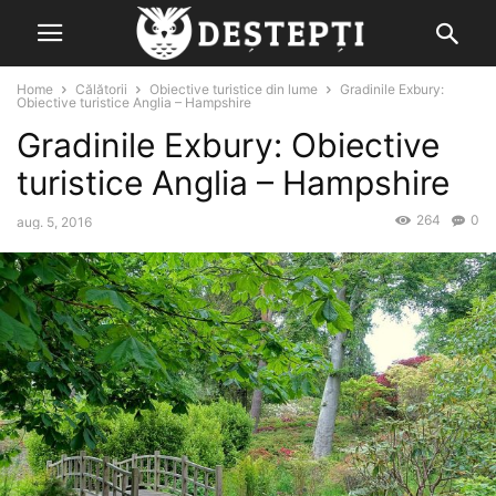
Home
Călătorii
Obiective turistice din lume
Gradinile Exbury:
Obiective turistice Anglia – Hampshire
Gradinile Exbury: Obiective
turistice Anglia – Hampshire
264
0
aug. 5, 2016