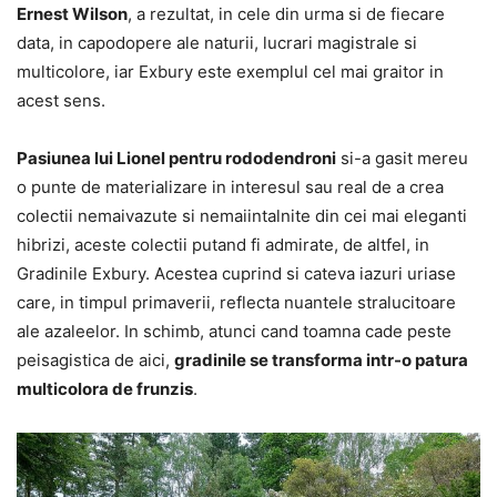
Ernest Wilson
, a rezultat, in cele din urma si de fiecare
data, in capodopere ale naturii, lucrari magistrale si
multicolore, iar Exbury este exemplul cel mai graitor in
acest sens.
Pasiunea lui Lionel pentru rododendroni
si-a gasit mereu
o punte de materializare in interesul sau real de a crea
colectii nemaivazute si nemaiintalnite din cei mai eleganti
hibrizi, aceste colectii putand fi admirate, de altfel, in
Gradinile Exbury. Acestea cuprind si cateva iazuri uriase
care, in timpul primaverii, reflecta nuantele stralucitoare
ale azaleelor. In schimb, atunci cand toamna cade peste
peisagistica de aici,
gradinile se transforma intr-o patura
multicolora de frunzis
.