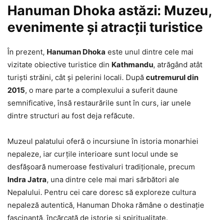
Hanuman Dhoka astăzi: Muzeu,
evenimente și atracții turistice
În prezent,
Hanuman Dhoka
este unul dintre cele mai
vizitate obiective turistice din
Kathmandu
, atrăgând atât
turiști străini, cât și pelerini locali. După
cutremurul din
2015
, o mare parte a complexului a suferit daune
semnificative, însă restaurările sunt în curs, iar unele
dintre structuri au fost deja refăcute.
Muzeul palatului oferă o incursiune în istoria monarhiei
nepaleze, iar curțile interioare sunt locul unde se
desfășoară numeroase festivaluri tradiționale, precum
Indra Jatra
, una dintre cele mai mari sărbători ale
Nepalului. Pentru cei care doresc să exploreze cultura
nepaleză autentică, Hanuman Dhoka rămâne o destinație
fascinantă, încărcată de istorie și spiritualitate.