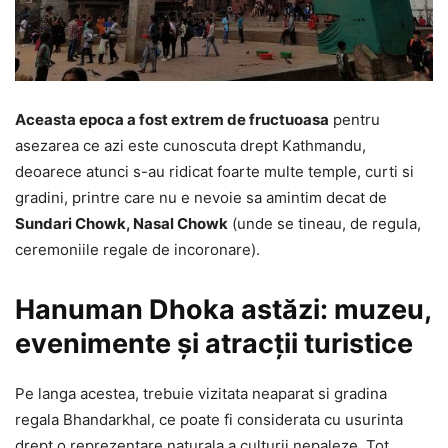
Aceasta epoca a fost extrem de fructuoasa
pentru
asezarea ce azi este cunoscuta drept Kathmandu,
deoarece atunci s-au ridicat foarte multe temple, curti si
gradini, printre care nu e nevoie sa amintim decat de
Sundari Chowk, Nasal Chowk
(unde se tineau, de regula,
ceremoniile regale de incoronare).
Hanuman Dhoka astăzi: muzeu,
evenimente și atracții turistice
Pe langa acestea, trebuie vizitata neaparat si gradina
regala Bhandarkhal, ce poate fi considerata cu usurinta
drept o reprezentare naturala a culturii nepaleze. Tot