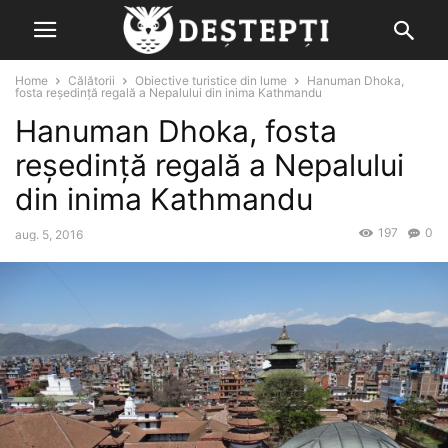
Home
Călătorii
Obiective turistice din lume
Hanuman Dhoka,
fosta reședință regală a Nepalului din inima Kathmandu
Hanuman Dhoka, fosta
reședință regală a Nepalului
din inima Kathmandu
197
0
aug. 5, 2016