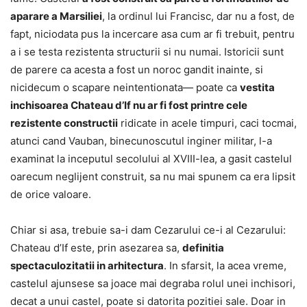
aparare a Marsiliei
, la ordinul lui Francisc, dar nu a fost, de
fapt, niciodata pus la incercare asa cum ar fi trebuit, pentru
a i se testa rezistenta structurii si nu numai. Istoricii sunt
de parere ca acesta a fost un noroc gandit inainte, si
nicidecum o scapare neintentionata— poate ca
vestita
inchisoarea Chateau d’If nu ar fi fost printre cele
rezistente constructii
ridicate in acele timpuri, caci tocmai,
atunci cand Vauban, binecunoscutul inginer militar, l-a
examinat la inceputul secolului al XVIII-lea, a gasit castelul
oarecum neglijent construit, sa nu mai spunem ca era lipsit
de orice valoare.
Chiar si asa, trebuie sa-i dam Cezarului ce-i al Cezarului:
Chateau d’If este, prin asezarea sa,
definitia
spectaculozitatii in arhitectura
. In sfarsit, la acea vreme,
castelul ajunsese sa joace mai degraba rolul unei inchisori,
decat a unui castel, poate si datorita pozitiei sale. Doar in