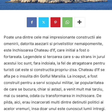
Poate una dintre cele mai impresionante constructii ale
omenirii, datorita asezarii si privelistilor nemaipomenite,
este Inchisoarea Chateau d’If
,
care initial a fost o
fortareata. Legendele si teroarea care s-au strans in jurul
acestui loc sunt, fara indoiala, la fel de atragatoare pentru
turisti cat este si constructia propriu-zisa. Chateau d’If se
afla pe o insulita din Golful Marsilia. La inceput, a fost
construit pentru a servi scopului militar, iar popularitatea
de care se bucura, chiar si astazi, a venit mult mai tarziu,
mai cu seama, odata cu transformarea in inchisoare. De
pilda, aici, erau incarcerati multi dintre detinutii politici ai
acelor vremuri, insa doar unul este cunoscut lumii intregi.