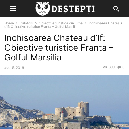
Home
Călătorii
Obiective turistice din lume
Inchisoarea Chateau
d’If: Obiective turistice Franta – Golful Marsilia
Inchisoarea Chateau d’If:
Obiective turistice Franta –
Golful Marsilia
699
0
aug. 5, 2016