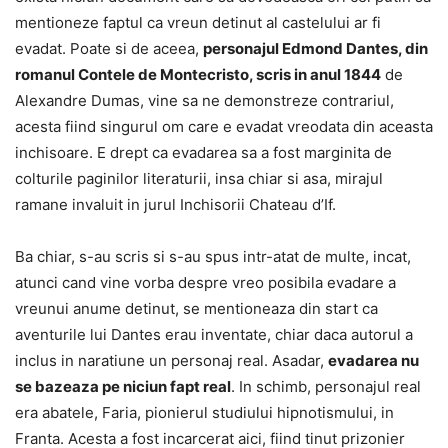
mentioneze faptul ca vreun detinut al castelului ar fi
evadat. Poate si de aceea,
personajul Edmond Dantes, din
romanul Contele de Montecristo, scris in anul 1844
de
Alexandre Dumas, vine sa ne demonstreze contrariul,
acesta fiind singurul om care e evadat vreodata din aceasta
inchisoare. E drept ca evadarea sa a fost marginita de
colturile paginilor literaturii, insa chiar si asa, mirajul
ramane invaluit in jurul Inchisorii Chateau d’If.
Ba chiar, s-au scris si s-au spus intr-atat de multe, incat,
atunci cand vine vorba despre vreo posibila evadare a
vreunui anume detinut, se mentioneaza din start ca
aventurile lui Dantes erau inventate, chiar daca autorul a
inclus in naratiune un personaj real. Asadar,
evadarea nu
se bazeaza pe niciun fapt real
. In schimb, personajul real
era abatele, Faria, pionierul studiului hipnotismului, in
Franta. Acesta a fost incarcerat aici, fiind tinut prizonier