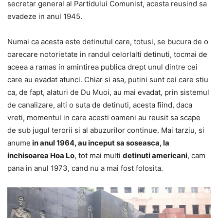
secretar general al Partidului Comunist, acesta reusind sa
evadeze in anul 1945.
Numai ca acesta este detinutul care, totusi, se bucura de o
oarecare notorietate in randul celorlalti detinuti, tocmai de
aceea a ramas in amintirea publica drept unul dintre cei
care au evadat atunci. Chiar si asa, putini sunt cei care stiu
ca, de fapt, alaturi de Du Muoi, au mai evadat, prin sistemul
de canalizare, alti o suta de detinuti, acesta fiind, daca
vreti, momentul in care acesti oameni au reusit sa scape
de sub jugul terorii si al abuzurilor continue. Mai tarziu, si
anume
in anul 1964, au inceput sa soseasca, la
inchisoarea Hoa Lo
, tot mai multi
detinuti americani
, cam
pana in anul 1973, cand nu a mai fost folosita.