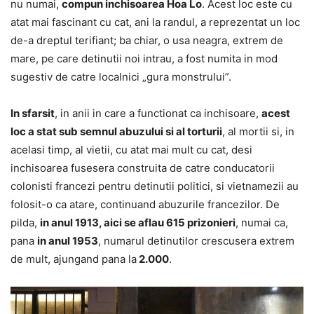
nu numai,
compun inchisoarea Hoa Lo
. Acest loc este cu
atat mai fascinant cu cat, ani la randul, a reprezentat un loc
de-a dreptul terifiant; ba chiar, o usa neagra, extrem de
mare, pe care detinutii noi intrau, a fost numita in mod
sugestiv de catre localnici „gura monstrului”.
In sfarsit
, in anii in care a functionat ca inchisoare,
acest
loc a stat sub semnul abuzului si al torturii
, al mortii si, in
acelasi timp, al vietii, cu atat mai mult cu cat, desi
inchisoarea fusesera construita de catre conducatorii
colonisti francezi pentru detinutii politici, si vietnamezii au
folosit-o ca atare, continuand abuzurile francezilor. De
pilda,
in anul 1913, aici se aflau 615 prizonieri
, numai ca,
pana
in anul 1953
, numarul detinutilor crescusera extrem
de mult, ajungand pana la
2.000
.