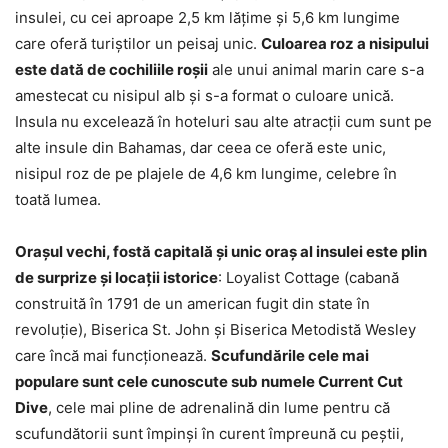
insulei, cu cei aproape 2,5 km lățime și 5,6 km lungime
care oferă turiștilor un peisaj unic.
Culoarea roz a nisipului
este dată de cochiliile roșii
ale unui animal marin care s-a
amestecat cu nisipul alb și s-a format o culoare unică.
Insula nu excelează în hoteluri sau alte atracții cum sunt pe
alte insule din Bahamas, dar ceea ce oferă este unic,
nisipul roz de pe plajele de 4,6 km lungime, celebre în
toată lumea.
Orașul vechi, fostă capitală și unic oraș al insulei este plin
de surprize și locații istorice
: Loyalist Cottage (cabană
construită în 1791 de un american fugit din state în
revoluție), Biserica St. John și Biserica Metodistă Wesley
care încă mai funcționează.
Scufundările cele mai
populare sunt cele cunoscute sub numele Current Cut
Dive
, cele mai pline de adrenalină din lume pentru că
scufundătorii sunt împinși în curent împreună cu peștii,