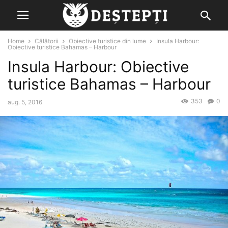
Home
Călătorii
Obiective turistice din lume
Insula Harbour:
Obiective turistice Bahamas – Harbour
Insula Harbour: Obiective
turistice Bahamas – Harbour
353
0
aug. 5, 2016