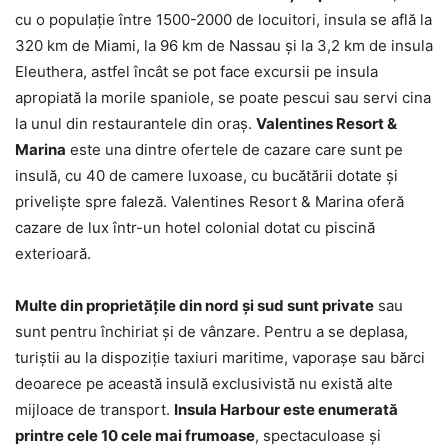
cu o populație între 1500-2000 de locuitori, insula se află la
320 km de Miami, la 96 km de Nassau și la 3,2 km de insula
Eleuthera, astfel încât se pot face excursii pe insula
apropiată la morile spaniole, se poate pescui sau servi cina
la unul din restaurantele din oraș.
Valentines Resort &
Marina
este una dintre ofertele de cazare care sunt pe
insulă, cu 40 de camere luxoase, cu bucătării dotate și
priveliște spre faleză. Valentines Resort & Marina oferă
cazare de lux într-un hotel colonial dotat cu piscină
exterioară.
Multe din proprietățile din nord și sud sunt private
sau
sunt pentru închiriat și de vânzare. Pentru a se deplasa,
turiștii au la dispoziție taxiuri maritime, vaporașe sau bărci
deoarece pe această insulă exclusivistă nu există alte
mijloace de transport.
Insula Harbour este enumerată
printre cele 10 cele mai frumoase
, spectaculoase și