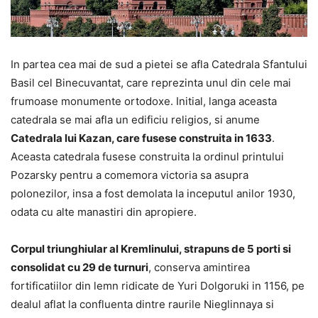
In partea cea mai de sud a pietei se afla Catedrala Sfantului
Basil cel Binecuvantat, care reprezinta unul din cele mai
frumoase monumente ortodoxe. Initial, langa aceasta
catedrala se mai afla un edificiu religios, si anume
Catedrala lui Kazan, care fusese construita in 1633
.
Aceasta catedrala fusese construita la ordinul printului
Pozarsky pentru a comemora victoria sa asupra
polonezilor, insa a fost demolata la inceputul anilor 1930,
odata cu alte manastiri din apropiere.
Corpul triunghiular al Kremlinului, strapuns de 5 porti si
consolidat cu 29 de turnuri
, conserva amintirea
fortificatiilor din lemn ridicate de Yuri Dolgoruki in 1156, pe
dealul aflat la confluenta dintre raurile Nieglinnaya si