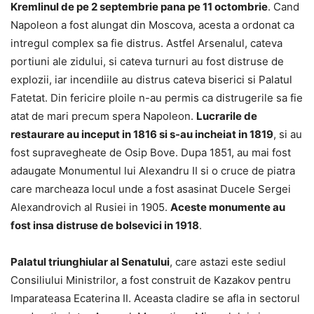
Kremlinul de pe 2 septembrie pana pe 11 octombrie
. Cand
Napoleon a fost alungat din Moscova, acesta a ordonat ca
intregul complex sa fie distrus. Astfel Arsenalul, cateva
portiuni ale zidului, si cateva turnuri au fost distruse de
explozii, iar incendiile au distrus cateva biserici si Palatul
Fatetat. Din fericire ploile n-au permis ca distrugerile sa fie
atat de mari precum spera Napoleon.
Lucrarile de
restaurare au inceput in 1816 si s-au incheiat in 1819
, si au
fost supravegheate de Osip Bove. Dupa 1851, au mai fost
adaugate Monumentul lui Alexandru II si o cruce de piatra
care marcheaza locul unde a fost asasinat Ducele Sergei
Alexandrovich al Rusiei in 1905.
Aceste monumente au
fost insa distruse de bolsevici in 1918
.
Palatul triunghiular al Senatului
, care astazi este sediul
Consiliului Ministrilor, a fost construit de Kazakov pentru
Imparateasa Ecaterina II. Aceasta cladire se afla in sectorul