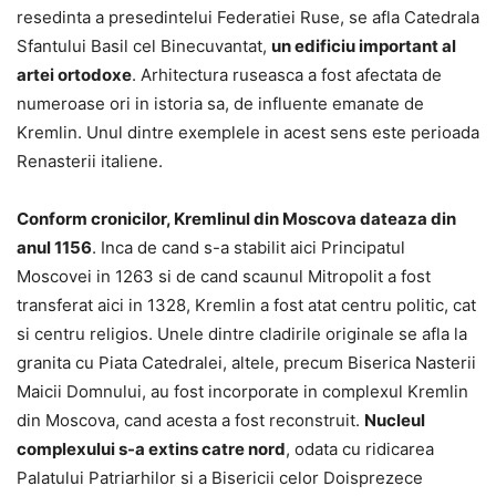
resedinta a presedintelui Federatiei Ruse, se afla Catedrala
Sfantului Basil cel Binecuvantat,
un edificiu important al
artei ortodoxe
. Arhitectura ruseasca a fost afectata de
numeroase ori in istoria sa, de influente emanate de
Kremlin. Unul dintre exemplele in acest sens este perioada
Renasterii italiene.
Conform cronicilor, Kremlinul din Moscova dateaza din
anul 1156
. Inca de cand s-a stabilit aici Principatul
Moscovei in 1263 si de cand scaunul Mitropolit a fost
transferat aici in 1328, Kremlin a fost atat centru politic, cat
si centru religios. Unele dintre cladirile originale se afla la
granita cu Piata Catedralei, altele, precum Biserica Nasterii
Maicii Domnului, au fost incorporate in complexul Kremlin
din Moscova, cand acesta a fost reconstruit.
Nucleul
complexului s-a extins catre nord
, odata cu ridicarea
Palatului Patriarhilor si a Bisericii celor Doisprezece