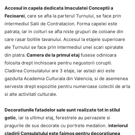
Accesul in capela dedicata Imaculatei Conceptii a
Fecioarei
, care se afla la parterul Turnului, se face prin
intermediul Salii de Contratacion. Forma capelei este
patrata, iar in colturi se afla niste grupuri de coloane din
care rasar boltile tavanului. Accesul la etajele superioare
ale Turnului se face prin intermediul unei scari spiralate
din piatra.
Camera de la primul etaj
fusese odinioara
folosita drept inchisoare pentru negustorii corupti.
Cladirea Consulatului are 3 etaje, iar astazi aici este
gazduita Academia Culturala din Valencia, si de asemenea
serveste drept expozitie pentru numeroase colectii de arta
si alte activitati culturale.
Decoratiunile fatadelor sale sunt realizate tot in stilul
gotic
, iar la ultimul etaj, ferestrele au pervazele si
pragurile de sus decorate cu portrete medalion. I
nteriorul
cladirii Consulatului este faimos pentru decoratiunea