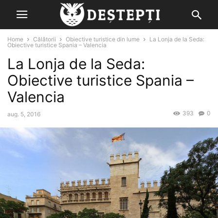
Home
Călătorii
Obiective turistice din lume
La Lonja de la Seda:
Obiective turistice Spania – Valencia
La Lonja de la Seda:
Obiective turistice Spania –
Valencia
393
0
aug. 5, 2016