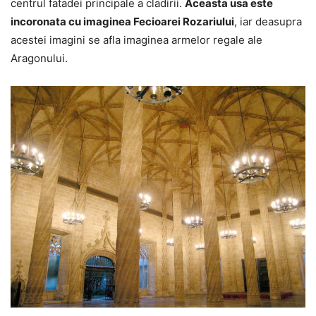
centrul fatadei principale a cladirii.
Aceasta usa este
incoronata cu imaginea Fecioarei Rozariului
, iar deasupra
acestei imagini se afla imaginea armelor regale ale
Aragonului.