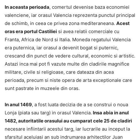
In aceasta perioada
, comertul devenise baza economiei
valenciene, iar orasul Valencia reprezenta punctul principal
de schimb, in ceea ce privea zona mediteraneana.
Acest
oras era portul Castiliei
si avea relatii comerciale cu
Franta, Africa de Nord si Italia. Moneda regatului Valencia
era puternica, iar orasul a devenit bogat si puternic,
crescand din punct de vedere cultural, economic si artistic.
Astazi inca mai pot fi vazute multe din cladirile magnifice
militare, civile si religioase, care dateaza din acea
perioada, precum si niste opera de arta exceptionale care
sunt pastrate in muzeele din oras.
In anul 1469
, a fost luata decizia de a se construi o noua
Lonja (piata sau targ) in orasul Valencia.
Insa abia in anul
1482, autoritatile orasului au cumparat cele 25 de cladiri
necesare infiintarii acestui targ, iar lucrarile au inceput la
sfarsitul aceluiasi an sub indrumarea arhitectilor Juan