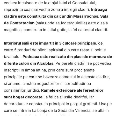
vechea inchisoare de la etajul intai al Consulatului,
reprezinta cea mai veche zona a intregii cladiri.
Intreaga
cladire este construita din calcar din Masarrochos
.
Sala
de Contratacion
(sala unde se fac targuielile) este o sala
magnifica, construita in stilul gotic, la fel ca restul cladirii.
Interiorul salii este impartit in 3 culoare principale
, de
catre 5 randuri de piloni spiralati din care rasar si boltile
tavanului.
Podeaua este realizata din placi de marmura de
diferite culori din Alcublas
. Pe peretii cladirii se pot vedea
inscriptii in limba latina, prin care sunt proclamate
principiile pe care se bazeaza comertul in aceasta cladire,
si anume: cinstea negustorilor si corectitudinea
consilierilor juridici.
Ramele exterioare ale ferestrelor
sunt bogat decorate
, la fel ca si usile dealtfel, iar
decoratiunile constau in principal in gargui grotesti. Usa pe
care se intra in La Lonja de la Seda din Valencia, se afla in