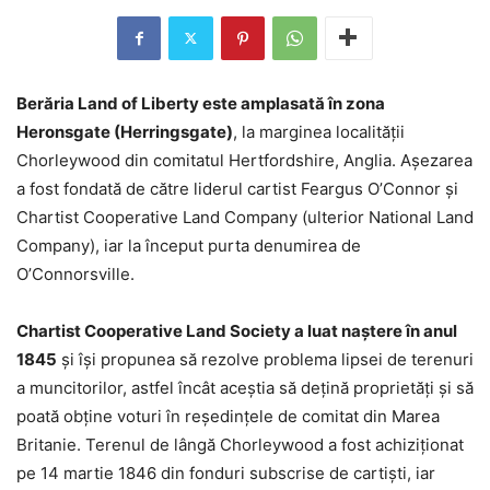
Berăria Land of Liberty este amplasată în zona
Heronsgate (Herringsgate)
, la marginea localităţii
Chorleywood din comitatul Hertfordshire, Anglia. Aşezarea
a fost fondată de către liderul cartist Feargus O’Connor şi
Chartist Cooperative Land Company (ulterior National Land
Company), iar la început purta denumirea de
O’Connorsville.
Chartist Cooperative Land Society a luat naştere în anul
1845
şi îşi propunea să rezolve problema lipsei de terenuri
a muncitorilor, astfel încât aceştia să deţină proprietăţi şi să
poată obţine voturi în reşedinţele de comitat din Marea
Britanie. Terenul de lângă Chorleywood a fost achiziţionat
pe 14 martie 1846 din fonduri subscrise de cartişti, iar