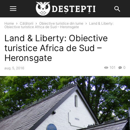
Home
Călătorii
Obiective turistice din lume
Land & Liberty:
Obiective turistice Africa de Sud – Heronsgate
Land & Liberty: Obiective
turistice Africa de Sud –
Heronsgate
101
0
aug. 5, 2016