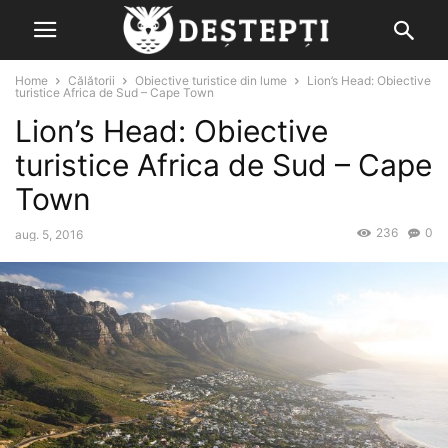
Home
Călătorii
Obiective turistice din lume
Lion’s Head: Obiective
turistice Africa de Sud – Cape Town
Lion’s Head: Obiective
turistice Africa de Sud – Cape
Town
236
0
aug. 5, 2016