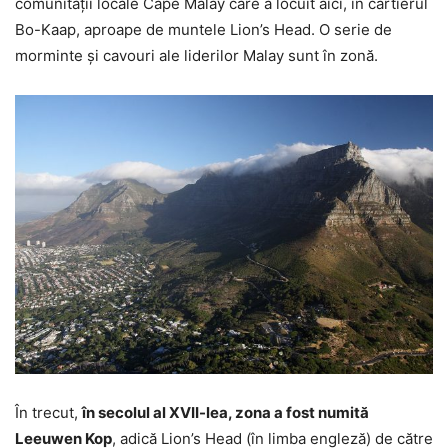
comunității locale Cape Malay care a locuit aici, în cartierul
Bo-Kaap, aproape de muntele Lion’s Head. O serie de
morminte și cavouri ale liderilor Malay sunt în zonă.
În trecut,
în secolul al XVII-lea, zona a fost numită
Leeuwen Kop
, adică Lion’s Head (în limba engleză) de către