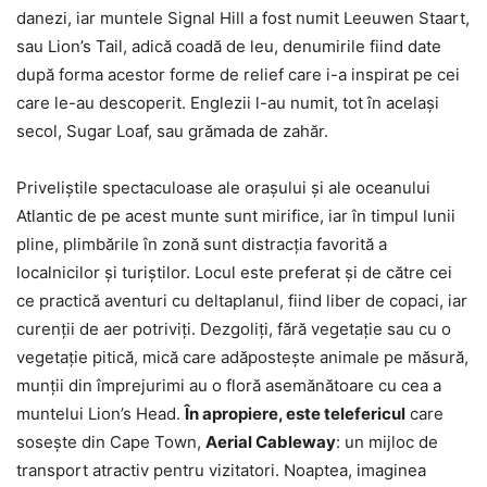
danezi, iar muntele Signal Hill a fost numit Leeuwen Staart,
sau Lion’s Tail, adică coadă de leu, denumirile fiind date
după forma acestor forme de relief care i-a inspirat pe cei
care le-au descoperit. Englezii l-au numit, tot în același
secol, Sugar Loaf, sau grămada de zahăr.
Priveliștile spectaculoase ale orașului și ale oceanului
Atlantic de pe acest munte sunt mirifice, iar în timpul lunii
pline, plimbările în zonă sunt distracția favorită a
localnicilor și turiștilor. Locul este preferat și de către cei
ce practică aventuri cu deltaplanul, fiind liber de copaci, iar
curenții de aer potriviți. Dezgoliți, fără vegetație sau cu o
vegetație pitică, mică care adăpostește animale pe măsură,
munții din împrejurimi au o floră asemănătoare cu cea a
muntelui Lion’s Head.
În apropiere, este telefericul
care
sosește din Cape Town,
Aerial Cableway
: un mijloc de
transport atractiv pentru vizitatori. Noaptea, imaginea