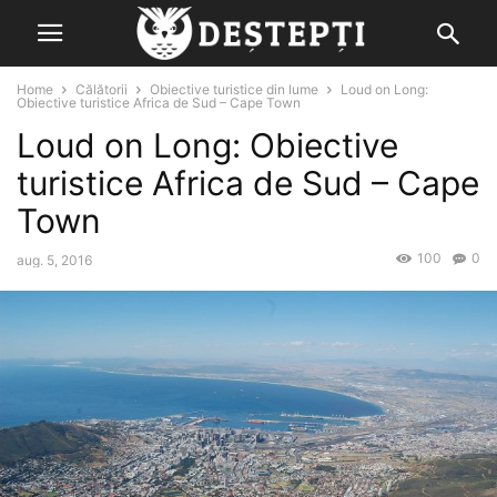
Home
Călătorii
Obiective turistice din lume
Loud on Long:
Obiective turistice Africa de Sud – Cape Town
Loud on Long: Obiective
turistice Africa de Sud – Cape
Town
100
0
aug. 5, 2016