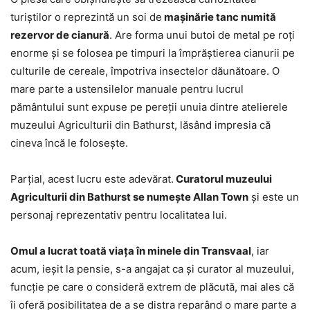
turiştilor o reprezintă un soi de
maşinărie tanc numită
rezervor de cianură
. Are forma unui butoi de metal pe roţi
enorme şi se folosea pe timpuri la împrăştierea cianurii pe
culturile de cereale, împotriva insectelor dăunătoare. O
mare parte a ustensilelor manuale pentru lucrul
pământului sunt expuse pe pereţii unuia dintre atelierele
muzeului Agriculturii din Bathurst, lăsând impresia că
cineva încă le foloseşte.
Parţial, acest lucru este adevărat.
Curatorul muzeului
Agriculturii din Bathurst se numeşte Allan Town
şi este un
personaj reprezentativ pentru localitatea lui.
Omul a lucrat toată viaţa în minele din Transvaal
, iar
acum, ieşit la pensie, s-a angajat ca şi curator al muzeului,
funcţie pe care o consideră extrem de plăcută, mai ales că
îi oferă posibilitatea de a se distra reparând o mare parte a