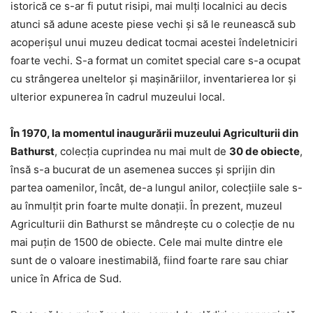
istorică ce s-ar fi putut risipi, mai mulţi localnici au decis
atunci să adune aceste piese vechi şi să le reunească sub
acoperişul unui muzeu dedicat tocmai acestei îndeletniciri
foarte vechi. S-a format un comitet special care s-a ocupat
cu strângerea uneltelor şi maşinăriilor, inventarierea lor şi
ulterior expunerea în cadrul muzeului local.
În 1970, la momentul inaugurării muzeului Agriculturii din
Bathurst
, colecţia cuprindea nu mai mult de
30 de obiecte
,
însă s-a bucurat de un asemenea succes şi sprijin din
partea oamenilor, încât, de-a lungul anilor, colecţiile sale s-
au înmulţit prin foarte multe donaţii. În prezent, muzeul
Agriculturii din Bathurst se mândreşte cu o colecţie de nu
mai puţin de 1500 de obiecte. Cele mai multe dintre ele
sunt de o valoare inestimabilă, fiind foarte rare sau chiar
unice în Africa de Sud.