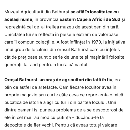
Muzeul Agriculturii din Bathurst
se află în localitatea cu
acelaşi nume
, în provincia
Eastern Cape a Africii de Sud
şi
reprezintă cel de-al treilea muzeu de acest gen din ţară.
Unicitatea lui se reflectă în piesele extrem de valoroase
care îi compun colecţiile. A fost înfiinţat în 1970, la iniţiativa
unui grup de localnici din oraşul Bathurst care au înţeles
cât de preţioase sunt o serie de unelte şi maşinării folosite
generaţii la rând pentru a lucra pământul.
Oraşul Bathurst, un oraş de agricultori din tată în fiu
, era
plin de astfel de artefacte. Cam fiecare locuitor avea în
propria magazie sau curte câte ceva ce reprezenta o mică
bucăţică de istorie a agriculturii din partea locului. Unii
dintre oameni îşi puneau problema de a se descotorosi de
ele în cel mai rău mod cu putinţă – ducându-le la
depozitele de fier vechi. Pentru că aveau totuşi valoare