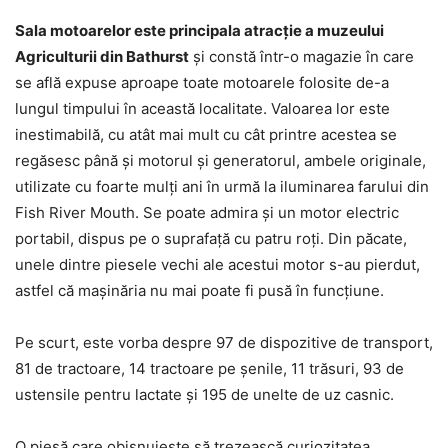
Sala motoarelor este principala atracţie a muzeului
Agriculturii din Bathurst
şi constă într-o magazie în care
se află expuse aproape toate motoarele folosite de-a
lungul timpului în această localitate. Valoarea lor este
inestimabilă, cu atât mai mult cu cât printre acestea se
regăsesc până şi motorul şi generatorul, ambele originale,
utilizate cu foarte mulţi ani în urmă la iluminarea farului din
Fish River Mouth. Se poate admira şi un motor electric
portabil, dispus pe o suprafaţă cu patru roţi. Din păcate,
unele dintre piesele vechi ale acestui motor s-au pierdut,
astfel că maşinăria nu mai poate fi pusă în funcţiune.
Pe scurt, este vorba despre 97 de dispozitive de transport,
81 de tractoare, 14 tractoare pe şenile, 11 trăsuri, 93 de
ustensile pentru lactate şi 195 de unelte de uz casnic.
O piesă care obişnuieşte să trezească curiozitatea