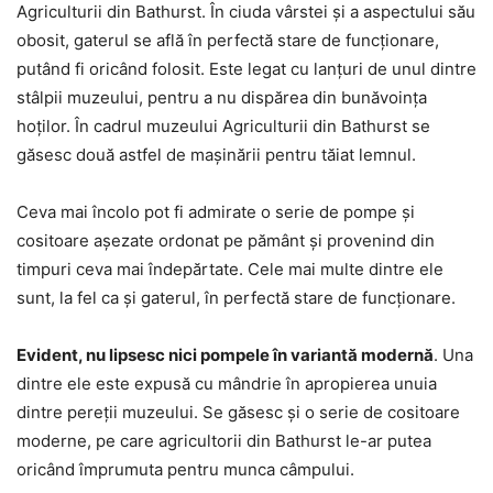
Agriculturii din Bathurst. În ciuda vârstei şi a aspectului său
obosit, gaterul se află în perfectă stare de funcţionare,
putând fi oricând folosit. Este legat cu lanţuri de unul dintre
stâlpii muzeului, pentru a nu dispărea din bunăvoinţa
hoţilor. În cadrul muzeului Agriculturii din Bathurst se
găsesc două astfel de maşinării pentru tăiat lemnul.
Ceva mai încolo pot fi admirate o serie de pompe şi
cositoare aşezate ordonat pe pământ şi provenind din
timpuri ceva mai îndepărtate. Cele mai multe dintre ele
sunt, la fel ca şi gaterul, în perfectă stare de funcţionare.
Evident, nu lipsesc nici pompele în variantă modernă
. Una
dintre ele este expusă cu mândrie în apropierea unuia
dintre pereţii muzeului. Se găsesc şi o serie de cositoare
moderne, pe care agricultorii din Bathurst le-ar putea
oricând împrumuta pentru munca câmpului.