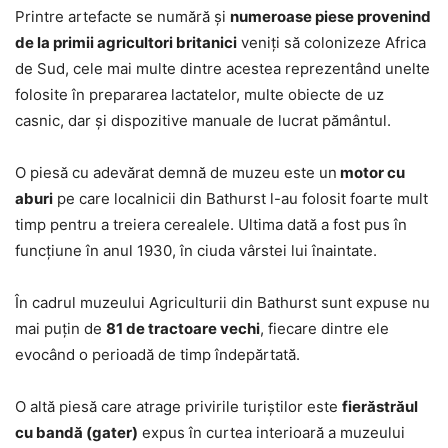
Printre artefacte se numără şi
numeroase piese provenind
de la primii agricultori britanici
veniţi să colonizeze Africa
de Sud, cele mai multe dintre acestea reprezentând unelte
folosite în prepararea lactatelor, multe obiecte de uz
casnic, dar şi dispozitive manuale de lucrat pământul.
O piesă cu adevărat demnă de muzeu este un
motor cu
aburi
pe care localnicii din Bathurst l-au folosit foarte mult
timp pentru a treiera cerealele. Ultima dată a fost pus în
funcţiune în anul 1930, în ciuda vârstei lui înaintate.
În cadrul muzeului Agriculturii din Bathurst sunt expuse nu
mai puţin de
81 de tractoare vechi
, fiecare dintre ele
evocând o perioadă de timp îndepărtată.
O altă piesă care atrage privirile turiştilor este
fierăstrăul
cu bandă (gater)
expus în curtea interioară a muzeului