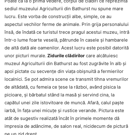
Poate că la o primă vedere, corpul de clădiri ce reprezintă
sediul muzeului Agriculturii din Bathurst nu spune mare
lucru. Este vorba de construcţii albe, simple, ce au
aspectul vechilor ferme de animale. Prin grija personalului
însă, de îndată ce turistul trece pragul acestui muzeu, intră
într-o lume foarte veselă, pătrunde în casele şi hambarele
de altă dată ale oamenilor. Acest lucru este posibil datorită
unor picturi murale.
Zidurile clădirilor
care alcătuiesc
muzeul Agriculturii din Bathurst au fost zugrăvite în alb şi
apoi pictate cu secvenţe din viaţa obişnuită a fermierilor
localnici. Se pot admira scene ce transmit tihna vremurilor
de altădată, cu femeia ce ţese la război, având pisica la
picioare, şi bărbatul stând la masă şi servind cina, la
capătul unei zile istovitoare de muncă. Afară, calul paşte
iarbă, în faţa unei micuţe şi rustice verande. Pictura este
atât de sugestiv realizată încât în primele momente dă
impresia de adâncime, de salon real, nicidecum de pictură
pe un zid drept.