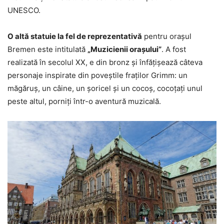
UNESCO.
O altă statuie la fel de reprezentativă
pentru orașul
Bremen este intitulată
„Muzicienii orașului”
. A fost
realizată în secolul XX, e din bronz și înfățișează câteva
personaje inspirate din poveștile fraților Grimm: un
măgăruș, un câine, un șoricel și un cocoș, cocoțați unul
peste altul, porniți într-o aventură muzicală.