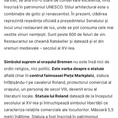
vârstei, se află într-o stare de conservare excelentă, fiind
înscrisă în patrimoniul UNESCO. Stilul arhitectural este o
combinație de gotic și renascentist. În prezent, clădirea
reprezintă reședința oficială a președintelui Senatului și
locul unui restaurant de lux, unde se pot consuma cele mai
vestite vinuri nemțești. Sunt peste 600 de feluri de vin.
Restaurantul se cheamă Ratskeller și datează și el din
vremuri medievale – secolul al XV-lea.
Simbolul suprem al orașului Bremen
nu este însă nici de
ordin religios, nici politic.
Este vorba despre o statuie
aflată chiar în
centrul faimoasei Piețe Markplatz
, statuia
înfățișându-l pe cavalerul Roland, protectorul comercial al
orașului, un personaj de secol VIII, devenit erou al
literaturii locale.
Statuia lui Roland
datează de la începutul
secolului al XV-lea și întruchipează simbolul libertății ce
caracteriza relațiile comerciale ale locuitorilor. Măsoară 5,5
metri înălțime. Statuia a fost înscrisă în patrimoniul