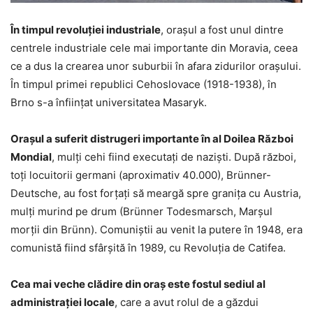
În timpul revoluției industriale
, orașul a fost unul dintre
centrele industriale cele mai importante din Moravia, ceea
ce a dus la crearea unor suburbii în afara zidurilor orașului.
În timpul primei republici Cehoslovace (1918-1938), în
Brno s-a înființat universitatea Masaryk.
Orașul a suferit distrugeri importante în al Doilea Război
Mondial
, mulți cehi fiind executați de naziști. După război,
toți locuitorii germani (aproximativ 40.000), Brünner-
Deutsche, au fost forțați să meargă spre granița cu Austria,
mulți murind pe drum (Brünner Todesmarsch, Marșul
morții din Brünn). Comuniștii au venit la putere în 1948, era
comunistă fiind sfârșită în 1989, cu Revoluția de Catifea.
Cea mai veche clădire din oraș este fostul sediul al
administrației locale
, care a avut rolul de a găzdui