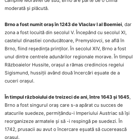
câmpiile Moraviei de sud, Brno are parte de o climă
moderată și plăcută.
Brno a fost numit oraș în 1243 de Vlaclav I al Boemiei
, dar
zona a fost locuită din secolul V. Începând cu secolul XI,
castelul dinastiei conducătoare, Premyslovci, se află în
Brno, fiind reședința prinților. În secolul XIV, Brno a fost
unul dintre centrele adunărilor regionale morave. În timpul
Războaielor Hussite, orașul a rămas credincios regelui
Sigismund, hussiții având două încercări eșuate de a
cuceri orașul.
În timpul războiului de treizeci de ani, între 1643 și 1645
,
Brno a fost singurul oraș care s-a apărat cu succes de
atacurile suedeze, permițându-i Imperiului Austriac să își
reorganizeze armatele și să -i respingă pe suedezi. În
1742, prusacii au avut o încercare eșuată să cucerească
orașul.