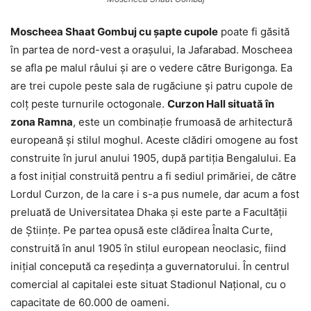
Moscheea Shaat Gombuj cu șapte cupole
poate fi găsită
în partea de nord-vest a orașului, la Jafarabad. Moscheea
se afla pe malul râului și are o vedere către Burigonga. Ea
are trei cupole peste sala de rugăciune și patru cupole de
colț peste turnurile octogonale.
Curzon Hall situată în
zona Ramna
, este un combinație frumoasă de arhitectură
europeană și stilul moghul. Aceste clădiri omogene au fost
construite în jurul anului 1905, după partiția Bengalului. Ea
a fost inițial construită pentru a fi sediul primăriei, de către
Lordul Curzon, de la care i s-a pus numele, dar acum a fost
preluată de Universitatea Dhaka și este parte a Facultății
de Științe. Pe partea opusă este clădirea Înalta Curte,
construită în anul 1905 în stilul european neoclasic, fiind
inițial concepută ca reședința a guvernatorului. În centrul
comercial al capitalei este situat Stadionul Național, cu o
capacitate de 60.000 de oameni.