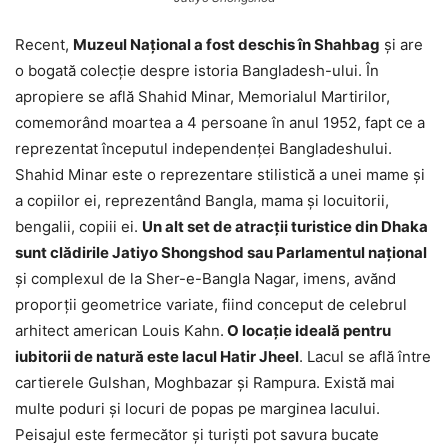
Recent,
Muzeul Național a fost deschis în Shahbag
și are
o bogată colecție despre istoria Bangladesh-ului. În
apropiere se află Shahid Minar, Memorialul Martirilor,
comemorând moartea a 4 persoane în anul 1952, fapt ce a
reprezentat începutul independenței Bangladeshului.
Shahid Minar este o reprezentare stilistică a unei mame și
a copiilor ei, reprezentând Bangla, mama și locuitorii,
bengalii, copiii ei.
Un alt set de atracții turistice din Dhaka
sunt clădirile Jatiyo Shongshod sau Parlamentul național
și complexul de la Sher-e-Bangla Nagar, imens, avănd
proporții geometrice variate, fiind conceput de celebrul
arhitect american Louis Kahn.
O locație ideală pentru
iubitorii de natură este lacul Hatir Jheel
. Lacul se află între
cartierele Gulshan, Moghbazar și Rampura. Există mai
multe poduri și locuri de popas pe marginea lacului.
Peisajul este fermecător și turiști pot savura bucate