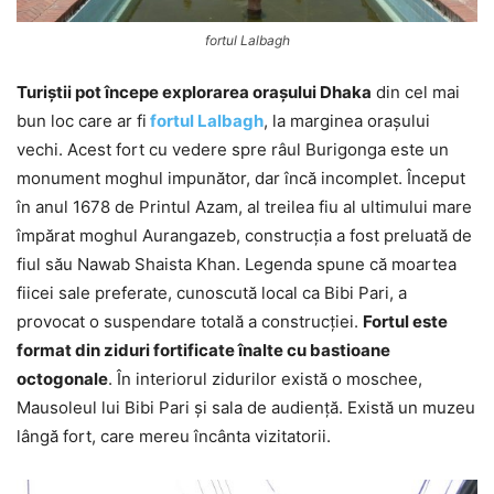
fortul Lalbagh
Turiștii pot începe explorarea orașului Dhaka
din cel mai
bun loc care ar fi
fortul Lalbagh
, la marginea orașului
vechi. Acest fort cu vedere spre râul Burigonga este un
monument moghul impunător, dar încă incomplet. Început
în anul 1678 de Printul Azam, al treilea fiu al ultimului mare
împărat moghul Aurangazeb, construcția a fost preluată de
fiul său Nawab Shaista Khan. Legenda spune că moartea
fiicei sale preferate, cunoscută local ca Bibi Pari, a
provocat o suspendare totală a construcției.
Fortul este
format din ziduri fortificate înalte cu bastioane
octogonale
. În interiorul zidurilor există o moschee,
Mausoleul lui Bibi Pari și sala de audiență. Există un muzeu
lângă fort, care mereu încânta vizitatorii.