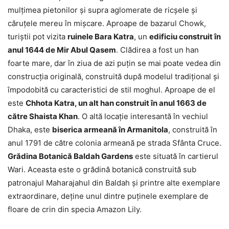
mulțimea pietonilor și supra aglomerate de ricșele și
căruțele mereu în mișcare. Aproape de bazarul Chowk,
turiștii pot vizita
ruinele Bara Katra
, un
edificiu construit în
anul 1644 de Mir Abul Qasem
. Clădirea a fost un han
foarte mare, dar în ziua de azi puțin se mai poate vedea din
construcția originală, construită după modelul tradițional și
împodobită cu caracteristici de stil moghul. Aproape de el
este
Chhota Katra, un alt han construit în anul 1663 de
către Shaista Khan
. O altă locație interesantă în vechiul
Dhaka, este
biserica armeană în Armanitola
, construită în
anul 1791 de către colonia armeană pe strada Sfânta Cruce.
Grădina Botanică Baldah Gardens
este situată în cartierul
Wari. Aceasta este o grădină botanică construită sub
patronajul Maharajahul din Baldah și printre alte exemplare
extraordinare, deține unul dintre puținele exemplare de
floare de crin din specia Amazon Lily.