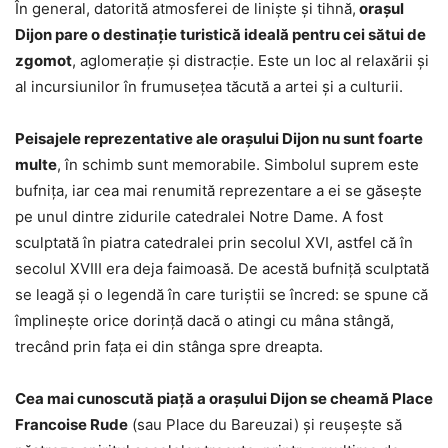
În general, datorită atmosferei de liniște și tihnă,
orașul
Dijon pare o destinație turistică ideală pentru cei sătui de
zgomot
, aglomerație și distracție. Este un loc al relaxării și
al incursiunilor în frumusețea tăcută a artei și a culturii.
Peisajele reprezentative ale orașului Dijon nu sunt foarte
multe
, în schimb sunt memorabile. Simbolul suprem este
bufnița, iar cea mai renumită reprezentare a ei se găsește
pe unul dintre zidurile catedralei Notre Dame. A fost
sculptată în piatra catedralei prin secolul XVI, astfel că în
secolul XVIII era deja faimoasă. De acestă bufniță sculptată
se leagă și o legendă în care turiștii se încred: se spune că
împlinește orice dorință dacă o atingi cu mâna stângă,
trecând prin fața ei din stânga spre dreapta.
Cea mai cunoscută piață a orașului Dijon se cheamă Place
Francoise Rude
(sau Place du Bareuzai) și reușește să