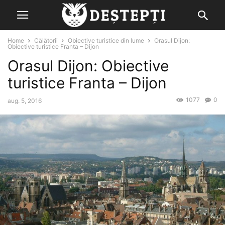
Home
Călătorii
Obiective turistice din lume
Orasul Dijon:
Obiective turistice Franta – Dijon
Orasul Dijon: Obiective
turistice Franta – Dijon
1077
0
aug. 5, 2016