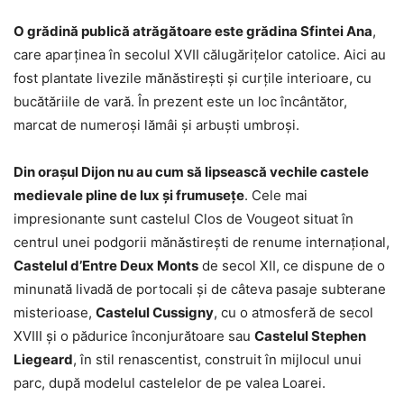
O grădină publică atrăgătoare este grădina Sfintei Ana
,
care aparținea în secolul XVII călugărițelor catolice. Aici au
fost plantate livezile mănăstirești și curțile interioare, cu
bucătăriile de vară. În prezent este un loc încântător,
marcat de numeroși lămâi și arbuști umbroși.
Din orașul Dijon nu au cum să lipsească vechile castele
medievale pline de lux și frumusețe
. Cele mai
impresionante sunt castelul Clos de Vougeot situat în
centrul unei podgorii mănăstirești de renume internațional,
Castelul d’Entre Deux Monts
de secol XII, ce dispune de o
minunată livadă de portocali și de câteva pasaje subterane
misterioase,
Castelul Cussigny
, cu o atmosferă de secol
XVIII și o pădurice înconjurătoare sau
Castelul Stephen
Liegeard
, în stil renascentist, construit în mijlocul unui
parc, după modelul castelelor de pe valea Loarei.