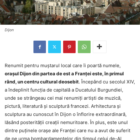
Dijon
Renumit pentru muștarul local care îi poartă numele,
orașul Dijon din partea de est a Franței este, în primul
rând, un centru cultural deosebit
. Începând cu secolul XIV,
a îndeplinit funcția de capitală a Ducatului Burgundiei,
unde se strângeau cei mai renumiți artiști de muzică,
pictură, literatură și sculptură francezi. Arhitectura și
sculptura au cunoscut în Dijon o înflorire extraordinară,
lăsând posterității creații nemuritoare. În plus, este unul
dintre puținele orașe ale Franței care nu a avut de suferit
de pe urma bombardamentelor din timpul celui de-Al