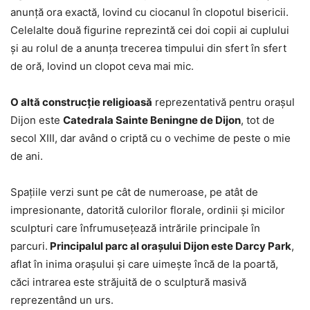
anunță ora exactă, lovind cu ciocanul în clopotul bisericii.
Celelalte două figurine reprezintă cei doi copii ai cuplului
și au rolul de a anunța trecerea timpului din sfert în sfert
de oră, lovind un clopot ceva mai mic.
O altă construcție religioasă
reprezentativă pentru orașul
Dijon este
Catedrala Sainte Beningne de Dijon
, tot de
secol XIII, dar având o criptă cu o vechime de peste o mie
de ani.
Spațiile verzi sunt pe cât de numeroase, pe atât de
impresionante, datorită culorilor florale, ordinii și micilor
sculpturi care înfrumusețează intrările principale în
parcuri.
Principalul parc al orașului Dijon este Darcy Park
,
aflat în inima orașului și care uimește încă de la poartă,
căci intrarea este străjuită de o sculptură masivă
reprezentând un urs.