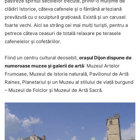
păstreze spiritul secolelor trecute, printr-o mulțime de
clădiri istorice, câteva cafenele și o fântână arteziană
prevăzută cu o sculptură grațioasă. Există și un carusel
foarte vechi. Aici se strâng cei mai mulți turiști, pentru a
petrece câteva ceasuri de totală relaxare pe terasele
cafenelelor și cofetăriilor.
Fiind un centru cultural deosebit,
orașul Dijon dispune de
numeroase muzee și galerii de artă
: Muzeul Artelor
Frumoase, Muzeul de Istorie naturală, Pavilionul de Artă
Raines, Planetariul și un Muzeu al stilului de viață burgund
– Muzeul de Folclor și Muzeul de Artă Sacră.