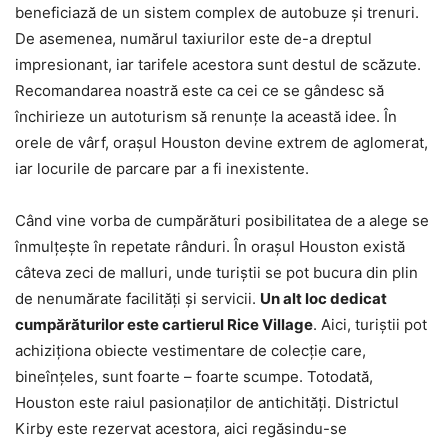
beneficiază de un sistem complex de autobuze și trenuri.
De asemenea, numărul taxiurilor este de-a dreptul
impresionant, iar tarifele acestora sunt destul de scăzute.
Recomandarea noastră este ca cei ce se gândesc să
închirieze un autoturism să renunțe la această idee. În
orele de vârf, orașul Houston devine extrem de aglomerat,
iar locurile de parcare par a fi inexistente.
Când vine vorba de cumpărături posibilitatea de a alege se
înmulțește în repetate rânduri. În orașul Houston există
câteva zeci de malluri, unde turiștii se pot bucura din plin
de nenumărate facilități și servicii.
Un alt loc dedicat
cumpărăturilor este cartierul Rice Village
. Aici, turiștii pot
achiziționa obiecte vestimentare de colecție care,
bineînțeles, sunt foarte – foarte scumpe. Totodată,
Houston este raiul pasionaților de antichități. Districtul
Kirby este rezervat acestora, aici regăsindu-se