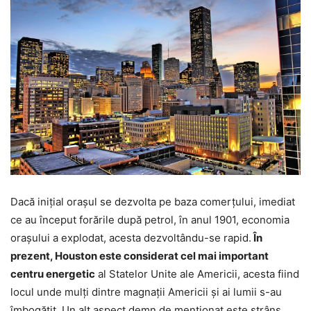
Dacă inițial orașul se dezvolta pe baza comerțului, imediat
ce au început forările după petrol, în anul 1901, economia
orașului a explodat, acesta dezvoltându-se rapid.
În
prezent, Houston este considerat cel mai important
centru energetic
al Statelor Unite ale Americii, acesta fiind
locul unde mulți dintre magnații Americii și ai lumii s-au
îmbogățit. Un alt aspect demn de menționat este strâns