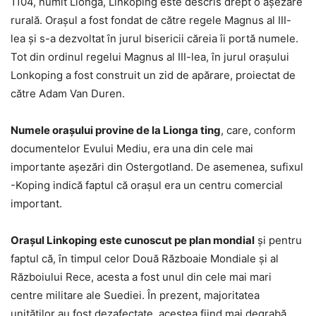
1104, numit Lionga, Linkoping este descris drept o așezare
rurală. Orașul a fost fondat de către regele Magnus al III-
lea și s-a dezvoltat în jurul bisericii căreia îi portă numele.
Tot din ordinul regelui Magnus al III-lea, în jurul orașului
Lonkoping a fost construit un zid de apărare, proiectat de
către Adam Van Duren.
Numele orașului provine de la Lionga ting
, care, conform
documentelor Evului Mediu, era una din cele mai
importante așezări din Ostergotland. De asemenea, sufixul
-Koping indică faptul că orașul era un centru comercial
important.
Orașul Linkoping este cunoscut pe plan mondial
și pentru
faptul că, în timpul celor Două Războaie Mondiale și al
Războiului Rece, acesta a fost unul din cele mai mari
centre militare ale Suediei. În prezent, majoritatea
unităților au fost dezafectate, acestea fiind mai degrabă