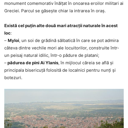
monument comemorativ înălțat în onoarea eroilor militari ai
Greciei. Parcul se găsește chiar la intrarea în oraș.
Există cel puțin alte două mari atracții naturale în acest
loc
:
–
Myloi
, un soi de grădină sălbatică în care se pot admira
câteva dintre vechile mori ale locuitorilor, construite într-
un peisaj natural idilic, într-o pădure de platani;
–
pădurea de pini Ai Ylanis
, în mijlocul căreia se află și
principala bisericuță folosită de localnici pentru nunți și
botezuri.