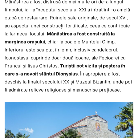
Mănăstirea a fost distrusă de mai multe ori de-a lungul
timpului, iar la începutul secolului XXI a intrat într-o amplă
etapă de restaurare. Ruinele sale originale, de secol XVI,
au aspectul unei construcții fortificate, ceea ce contribuie
la farmecul locului.
Mănăstirea a fost construită la
marginea orașului
, chiar la poalele Muntelui Olimp.
Interiorul este sculptat în lemn, inclusiv candelabrul.
Iconostasul cuprinde doar două icoane, ale Fecioarei cu
Pruncul și Iisus Christos.
Turiștii pot vizita și peștera în
care s-a nevoit sfântul Dionysius
. În apropiere a fost
deschis la finalul secolului XX și Muzeul Bizantin, unde pot
fi admirate relicve religioase și manuscrise prețioase.