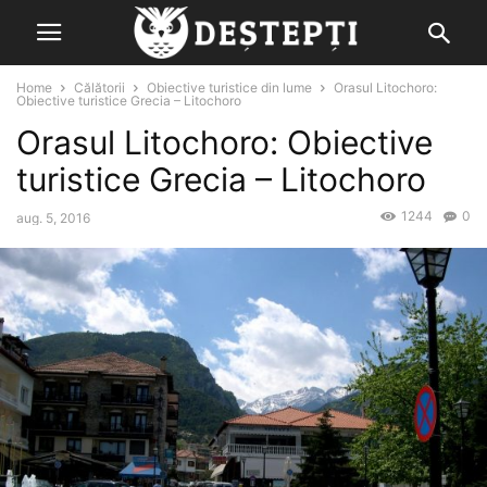
Home
Călătorii
Obiective turistice din lume
Orasul Litochoro:
Obiective turistice Grecia – Litochoro
Orasul Litochoro: Obiective
turistice Grecia – Litochoro
1244
0
aug. 5, 2016