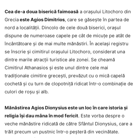
Cea de-a doua biserică faimoasă
a orașului Litochoro din
Grecia
este Agios Dimitrios
, care se găsește în partea de
nord a localității. Dincolo de cele două biserici, orașul
dispune de numeroase capele pe cât de micuțe pe atât de
încântătoare și de mai multe mănăstiri. În același registru
se înscrie și cimitirul orașului Litochoro, considerat una
dintre marile atracții turistice ale zonei. Se cheamă
Cimitirul Athanasios și este unul dintre cele mai
tradiționale cimitire grecești, prevăzut cu o mică capelă
cochetă și cu turn de clopotniță ridicat într-o combinație de
culori de roșu și alb.
Mănăstirea Agios Dionysius este un loc în care istoria și
religia își dau mâna în mod fericit
. Este vorba despre o
veche mănăstire ridicată de către Sfântul Dionysius, care a
trăit precum un pustnic într-o peșteră din vecinătate.