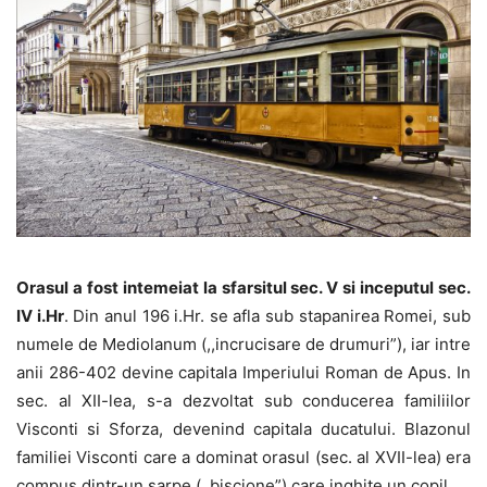
Orasul a fost intemeiat la sfarsitul sec. V si inceputul sec.
IV i.Hr
. Din anul 196 i.Hr. se afla sub stapanirea Romei, sub
numele de Mediolanum (,,incrucisare de drumuri”), iar intre
anii 286-402 devine capitala Imperiului Roman de Apus. In
sec. al XII-lea, s-a dezvoltat sub conducerea familiilor
Visconti si Sforza, devenind capitala ducatului. Blazonul
familiei Visconti care a dominat orasul (sec. al XVII-lea) era
compus dintr-un sarpe (,,biscione”) care inghite un copil.