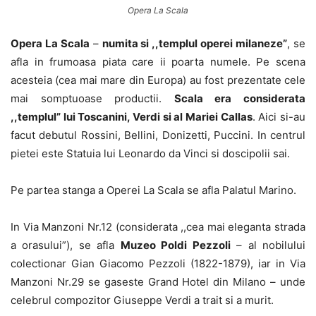
Opera La Scala
Opera La Scala
–
numita si ,,templul operei milaneze”
, se
afla in frumoasa piata care ii poarta numele. Pe scena
acesteia (cea mai mare din Europa) au fost prezentate cele
mai somptuoase productii.
Scala era considerata
,,templul” lui Toscanini, Verdi si al Mariei Callas
. Aici si-au
facut debutul Rossini, Bellini, Donizetti, Puccini. In centrul
pietei este Statuia lui Leonardo da Vinci si doscipolii sai.
Pe partea stanga a Operei La Scala se afla Palatul Marino.
In Via Manzoni Nr.12 (considerata ,,cea mai eleganta strada
a orasului”), se afla
Muzeo Poldi Pezzoli
– al nobilului
colectionar Gian Giacomo Pezzoli (1822-1879), iar in Via
Manzoni Nr.29 se gaseste Grand Hotel din Milano – unde
celebrul compozitor Giuseppe Verdi a trait si a murit.