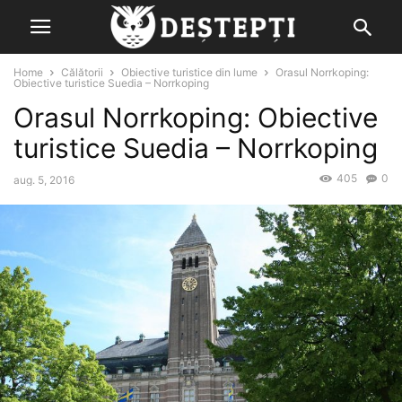
Home
Călătorii
Obiective turistice din lume
Orasul Norrkoping:
Obiective turistice Suedia – Norrkoping
Orasul Norrkoping: Obiective
turistice Suedia – Norrkoping
405
0
aug. 5, 2016