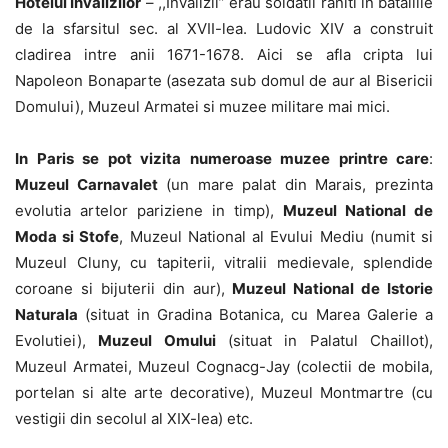
Hotelul Invalizilor
– ,,Invalizii” erau soldatii raniti in bataliile
de la sfarsitul sec. al XVII-lea. Ludovic XIV a construit
cladirea intre anii 1671-1678. Aici se afla cripta lui
Napoleon Bonaparte (asezata sub domul de aur al Bisericii
Domului), Muzeul Armatei si muzee militare mai mici.
In Paris se pot vizita numeroase muzee printre care
:
Muzeul Carnavalet
(un mare palat din Marais, prezinta
evolutia artelor pariziene in timp),
Muzeul National de
Moda si Stofe
, Muzeul National al Evului Mediu (numit si
Muzeul Cluny, cu tapiterii, vitralii medievale, splendide
coroane si bijuterii din aur),
Muzeul National de Istorie
Naturala
(situat in Gradina Botanica, cu Marea Galerie a
Evolutiei),
Muzeul Omului
(situat in Palatul Chaillot),
Muzeul Armatei, Muzeul Cognacg-Jay (colectii de mobila,
portelan si alte arte decorative), Muzeul Montmartre (cu
vestigii din secolul al XIX-lea) etc.