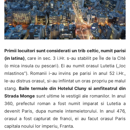
Primii locuitori sunt considerati un trib celtic, numit parisi
(in latina)
, care in sec. 3 i.Hr. s-au stabilit pe Île de la Cité
(o mica insula cu pescari). Ei au numit orasul Lutetia (,,loc
mlastinos”). Romanii i-au invins pe parisi in anul 52 i.Hr.,
le-au distrus orasul, si-au infiintat un oras propriu pe malul
stang.
Baile termale din Hotelul Cluny si amfiteatrul din
Strada Monge
sunt ultime le vestigii ale romanilor. In anul
360, prefectul roman a fost numit imparat si Lutetia a
devenit Paris, dupa numele intemeietorului. In anul 476,
orasul a fost capturat de franci, ei au facut orasul Paris
capitala noului lor imperiu, Franta.