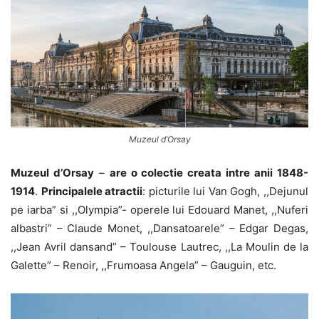
Muzeul d’Orsay
Muzeul d’Orsay
–
are o colectie creata intre anii 1848-
1914
.
Principalele atractii
: picturile lui Van Gogh, ,,Dejunul
pe iarba” si ,,Olympia”- operele lui Edouard Manet, ,,Nuferi
albastri” – Claude Monet, ,,Dansatoarele” – Edgar Degas,
,,Jean Avril dansand” – Toulouse Lautrec, ,,La Moulin de la
Galette” – Renoir, ,,Frumoasa Angela” – Gauguin, etc.