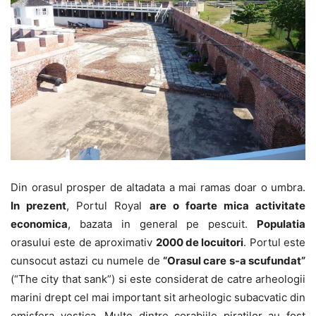
Din orasul prosper de altadata a mai ramas doar o umbra.
In prezent
, Portul Royal
are o foarte mica activitate
economica
, bazata in general pe pescuit.
Populatia
orasului este de aproximativ
2000 de locuitori
. Portul este
cunsocut astazi cu numele de
“Orasul care s-a scufundat”
(“The city that sank”) si este considerat de catre arheologii
marini drept cel mai important sit arheologic subacvatic din
emisfera vestica. Multe dintre corabiile piratilor au fost