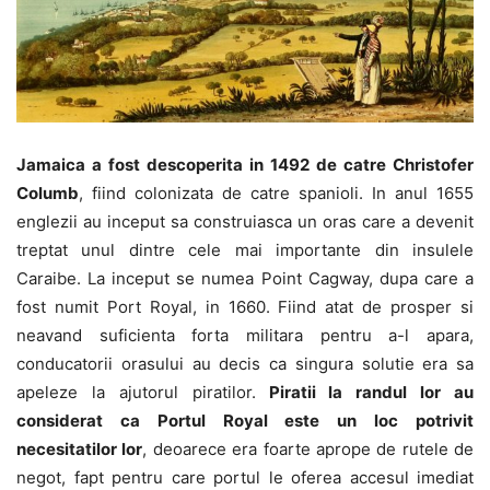
Jamaica a fost descoperita in 1492 de catre Christofer
Columb
, fiind colonizata de catre spanioli. In anul 1655
englezii au inceput sa construiasca un oras care a devenit
treptat unul dintre cele mai importante din insulele
Caraibe. La inceput se numea Point Cagway, dupa care a
fost numit Port Royal, in 1660. Fiind atat de prosper si
neavand suficienta forta militara pentru a-l apara,
conducatorii orasului au decis ca singura solutie era sa
apeleze la ajutorul piratilor.
Piratii la randul lor au
considerat ca Portul Royal este un loc potrivit
necesitatilor lor
, deoarece era foarte aprope de rutele de
negot, fapt pentru care portul le oferea accesul imediat