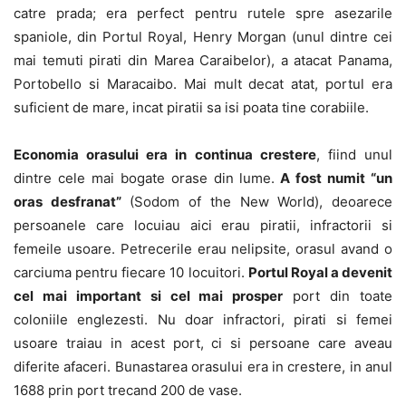
catre prada; era perfect pentru rutele spre asezarile
spaniole, din Portul Royal, Henry Morgan (unul dintre cei
mai temuti pirati din Marea Caraibelor), a atacat Panama,
Portobello si Maracaibo. Mai mult decat atat, portul era
suficient de mare, incat piratii sa isi poata tine corabiile.
Economia orasului era in continua crestere
, fiind unul
dintre cele mai bogate orase din lume.
A fost numit “un
oras desfranat”
(Sodom of the New World), deoarece
persoanele care locuiau aici erau piratii, infractorii si
femeile usoare. Petrecerile erau nelipsite, orasul avand o
carciuma pentru fiecare 10 locuitori.
Portul Royal a devenit
cel mai important si cel mai prosper
port din toate
coloniile englezesti. Nu doar infractori, pirati si femei
usoare traiau in acest port, ci si persoane care aveau
diferite afaceri. Bunastarea orasului era in crestere, in anul
1688 prin port trecand 200 de vase.