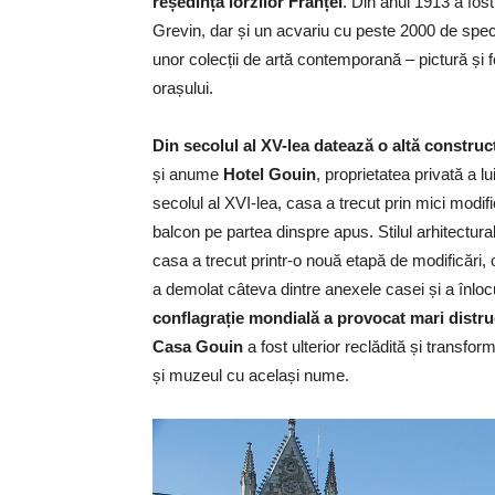
reședința lorzilor Franței
. Din anul 1913 a fos
Grevin, dar și un acvariu cu peste 2000 de speci
unor colecții de artă contemporană – pictură și fo
orașului.
Din secolul al XV-lea datează o altă construcț
și anume
Hotel Gouin
, proprietatea privată a 
secolul al XVI-lea, casa a trecut prin mici modifi
balcon pe partea dinspre apus. Stilul arhitectura
casa a trecut printr-o nouă etapă de modificări
a demolat câteva dintre anexele casei și a înlocu
conflagrație mondială a provocat mari distrug
Casa Gouin
a fost ulterior reclădită și transform
și muzeul cu același nume.