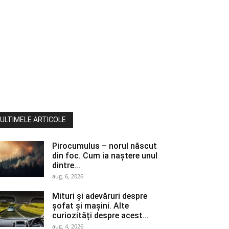
ULTIMELE ARTICOLE
Pirocumulus – norul născut
din foc. Cum ia naștere unul
dintre...
aug. 6, 2026
Mituri și adevăruri despre
șofat și mașini. Alte
curiozități despre acest...
aug. 4, 2026