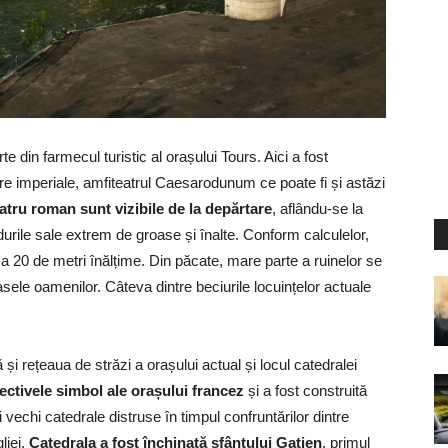
e din farmecul turistic al orașului Tours. Aici a fost
tre imperiale, amfiteatrul Caesarodunum ce poate fi și astăzi
atru roman sunt vizibile de la depărtare
, aflându-se la
urile sale extrem de groase și înalte. Conform calculelor,
ca 20 de metri înălțime. Din păcate, mare parte a ruinelor se
ele oamenilor. Câteva dintre beciurile locuințelor actuale
și rețeaua de străzi a orașului actual și locul catedralei
ctivele simbol ale orașului francez
și a fost construită
 vechi catedrale distruse în timpul confruntărilor dintre
liei.
Catedrala a fost închinată sfântului Gatien
, primul