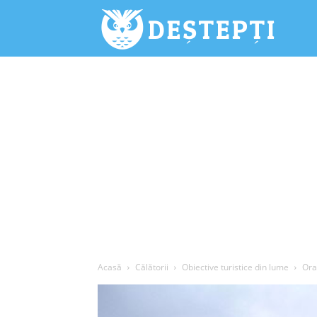
Deștepți.
Acasă
Călătorii
Obiective turistice din lume
Ora