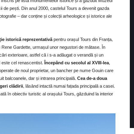
t înscris pe lista monumentelor istorice și a găzduit Muzeul
i de pești. Din anul 2000, castelul Tours a devenit gazda
tografie – dar conține și colecții arheologice și istorice ale
ie istorică reprezentativă
pentru orașul Tours din Franța,
lui Rene Gardette, urmașul unor negustori de mătase. În
cări exterioare, astfel că i s-a adăugat o verandă și un
l este cel renascentist.
Începând cu secolul al XVIII-lea
,
, operate de noul proprietar, un bancher pe nume Gouin care
it balcoanele, dar și intrarea principală.
Cea de-a doua
eri clădirii
, lăsând intactă numai fațada principală a casei.
ată în obiectiv turistic al orașului Tours, găzduind la interior