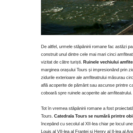
De altfel, urmele stăpânirii romane fac astăzi part
construit unul dintre cele mai mari cinci amfitea
vizitat de către turiști.
Ruinele vechiului amfite
marginea orașului Tours și impresionând prin zid
zidurile exterioare ale amfiteatrului măsurau cir
află acoperite de pământ sau ascunse printre cas
coboară spre ruinele acoperite ale amfiteatrului.
Tot în vremea stăpânirii romane a fost proiectată 
Tours.
Catedrala Tours se numără printre obie
începând cu secolul al XII-lea chiar pe locul unei
Louis al VII-lea al Franței și Henry al II-lea al Ang