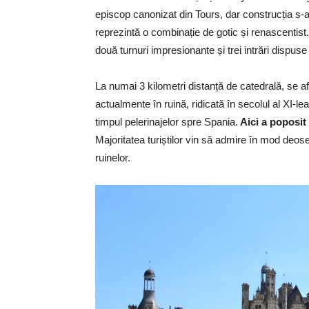
episcop canonizat din Tours, dar construcția s-a î
reprezintă o combinație de gotic și renascentist
două turnuri impresionante și trei intrări dispuse
La numai 3 kilometri distanță de catedrală, se af
actualmente în ruină, ridicată în secolul al XI-le
timpul pelerinajelor spre Spania.
Aici a poposit
Majoritatea turiștilor vin să admire în mod deose
ruinelor.