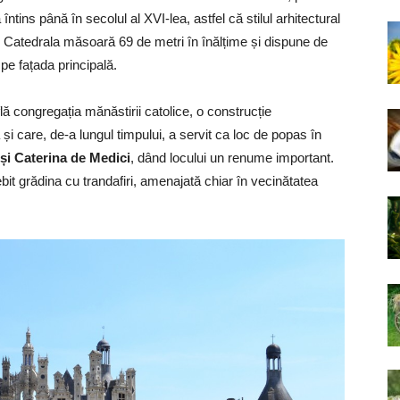
ntins până în secolul al XVI-lea, astfel că stilul arhitectural
. Catedrala măsoară 69 de metri în înălțime și dispune de
 pe fațada principală.
lă congregația mănăstirii catolice, o construcție
a și care, de-a lungul timpului, a servit ca loc de popas în
 și Caterina de Medici
, dând locului un renume important.
bit grădina cu trandafiri, amenajată chiar în vecinătatea