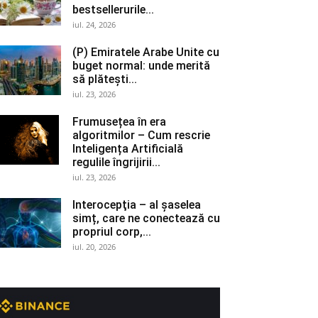
bestsellerurile...
iul. 24, 2026
(P) Emiratele Arabe Unite cu
buget normal: unde merită
să plătești...
iul. 23, 2026
Frumusețea în era
algoritmilor – Cum rescrie
Inteligența Artificială
regulile îngrijirii...
iul. 23, 2026
Interocepţia – al șaselea
simț, care ne conectează cu
propriul corp,...
iul. 20, 2026