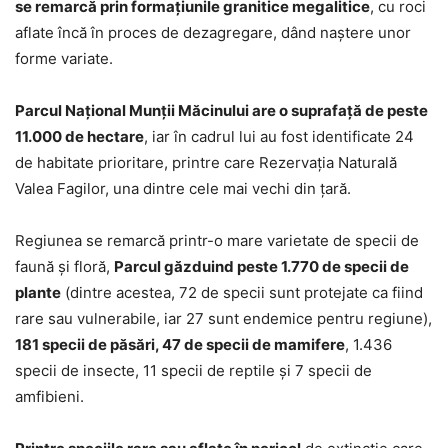
se remarcă prin formaţiunile granitice megalitice
, cu roci
aflate încă în proces de dezagregare, dând naştere unor
forme variate.
Parcul Naţional Munţii Măcinului are o suprafaţă de peste
11.000 de hectare
, iar în cadrul lui au fost identificate 24
de habitate prioritare, printre care Rezervaţia Naturală
Valea Fagilor, una dintre cele mai vechi din ţară.
Regiunea se remarcă printr-o mare varietate de specii de
faună şi floră,
Parcul găzduind peste 1.770 de specii de
plante
(dintre acestea, 72 de specii sunt protejate ca fiind
rare sau vulnerabile, iar 27 sunt endemice pentru regiune),
181 specii de păsări, 47 de specii de mamifere
, 1.436
specii de insecte, 11 specii de reptile şi 7 specii de
amfibieni.