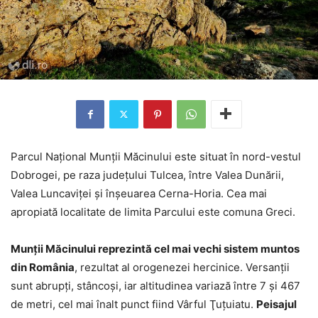
Parcul Naţional Munţii Măcinului este situat în nord-vestul
Dobrogei, pe raza judeţului Tulcea, între Valea Dunării,
Valea Luncaviţei şi înşeuarea Cerna-Horia. Cea mai
apropiată localitate de limita Parcului este comuna Greci.
Munţii Măcinului reprezintă cel mai vechi sistem muntos
din România
, rezultat al orogenezei hercinice. Versanţii
sunt abrupţi, stâncoşi, iar altitudinea variază între 7 şi 467
de metri, cel mai înalt punct fiind Vârful Ţuţuiatu.
Peisajul