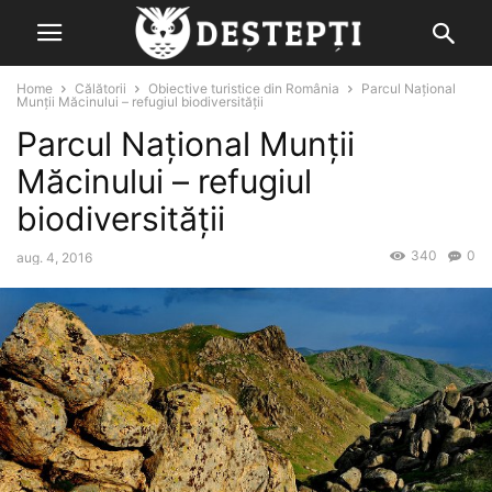
Home
Călătorii
Obiective turistice din România
Parcul Național
Munții Măcinului – refugiul biodiversității
Parcul Național Munții
Măcinului – refugiul
biodiversității
340
0
aug. 4, 2016