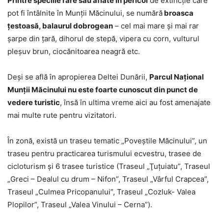
Printre speciile rare sau aflate în pericol
de extincţie care
pot fi întâlnite în Munţii Măcinului, se numără
broasca
ţestoasă, balaurul dobrogean
– cel mai mare şi mai rar
şarpe din ţară, dihorul de stepă, vipera cu corn, vulturul
pleşuv brun, ciocănitoarea neagră etc.
Deşi se află în apropierea Deltei Dunării,
Parcul Naţional
Munţii Măcinului nu este foarte cunoscut din punct de
vedere turistic
, însă în ultima vreme aici au fost amenajate
mai multe rute pentru vizitatori.
În zonă, există un traseu tematic „Poveştile Măcinului”, un
traseu pentru practicarea turismului ecvestru, trasee de
cicloturism şi 6 trasee turistice (Traseul „Ţuţuiatu”, Traseul
„Greci – Dealul cu drum – Nifon”, Traseul „Vârful Crapcea”,
Traseul „Culmea Pricopanului”, Traseul „Cozluk- Valea
Plopilor”, Traseul „Valea Vinului – Cerna”).