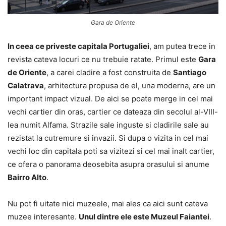
Gara de Oriente
In ceea ce priveste capitala Portugaliei
, am putea trece in
revista cateva locuri ce nu trebuie ratate. Primul este
Gara
de Oriente
, a carei cladire a fost construita de
Santiago
Calatrava
, arhitectura propusa de el, una moderna, are un
important impact vizual. De aici se poate merge in cel mai
vechi cartier din oras, cartier ce dateaza din secolul al-VIII-
lea numit Alfama. Strazile sale inguste si cladirile sale au
rezistat la cutremure si invazii. Si dupa o vizita in cel mai
vechi loc din capitala poti sa vizitezi si cel mai inalt cartier,
ce ofera o panorama deosebita asupra orasului si anume
Bairro Alto
.
Nu pot fi uitate nici muzeele, mai ales ca aici sunt cateva
muzee interesante.
Unul dintre ele este Muzeul Faiantei
.