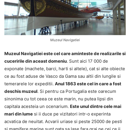
Muzeul Navigatiei
Muzeul Navigatiei este cel care aminteste de realizarile si
cuceririle din aceast domeniu
. Sunt aici 17 000 de
exponate (machete, barci, harti si altele), cat si alte obiecte
ce au fost aduse de Vasco da Gama sau altii din lungile si
temerarele lor expeditii.
Anul 1863 este cel in care a fost
deschis muzeul
. Si pentru ca Portugalia este oarecum
sinonima cu tot ceea ce este marin, nu putea lipsi din
capitala acesteia un ocenarium.
Este unul dintre cele mai
mari din lume
si ii duce pe vizitatori intr-o experinta
acvatica de neuitat. Acvarii uriase si peste 25000 de pesti
si mamifere marine sunt gata sa lase fara grai pe cei ce ii