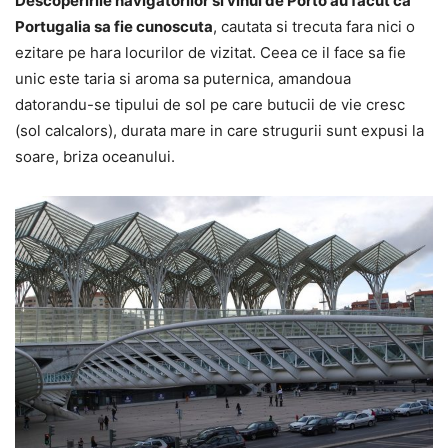
Descoperirile navigatorilor si vinul de Porto au facut ca
Portugalia sa fie cunoscuta
, cautata si trecuta fara nici o
ezitare pe hara locurilor de vizitat. Ceea ce il face sa fie
unic este taria si aroma sa puternica, amandoua
datorandu-se tipului de sol pe care butucii de vie cresc
(sol calcalors), durata mare in care strugurii sunt expusi la
soare, briza oceanului.