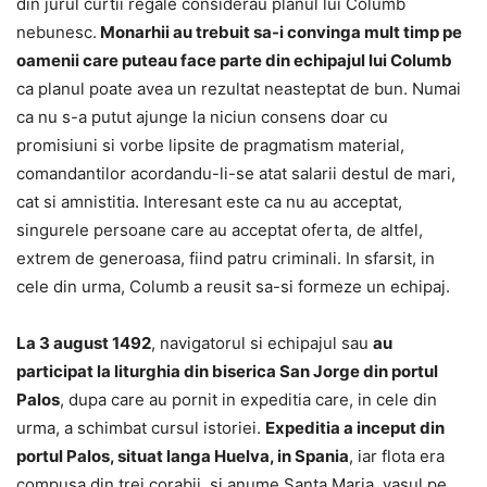
din jurul curtii regale considerau planul lui Columb
nebunesc.
Monarhii au trebuit sa-i convinga mult timp pe
oamenii care puteau face parte din echipajul lui Columb
ca planul poate avea un rezultat neasteptat de bun. Numai
ca nu s-a putut ajunge la niciun consens doar cu
promisiuni si vorbe lipsite de pragmatism material,
comandantilor acordandu-li-se atat salarii destul de mari,
cat si amnistitia. Interesant este ca nu au acceptat,
singurele persoane care au acceptat oferta, de altfel,
extrem de generoasa, fiind patru criminali. In sfarsit, in
cele din urma, Columb a reusit sa-si formeze un echipaj.
La 3 august 1492
, navigatorul si echipajul sau
au
participat la liturghia din biserica San Jorge din portul
Palos
, dupa care au pornit in expeditia care, in cele din
urma, a schimbat cursul istoriei.
Expeditia a inceput din
portul Palos, situat langa Huelva, in Spania
, iar flota era
compusa din trei corabii, si anume Santa Maria, vasul pe