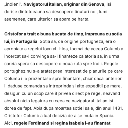
„indieni”.
Navigatorul italian, originar din Genova
, isi
dorise dintotdeauna sa descopere tinuturi noi, lumi
asemenea, care ulterior sa apara pe harta.
Cristofor a trait o buna bucata de timp, impreuna cu sotia
lui, in Portugalia
. Sotia sa, de origine portugheza, era o
apropiata a regelui Ioan al II-lea, tocmai de aceea Columb a
incercat sa-l convinga sa-i finanteze calatoria sa, in urma
careia spera sa descopere o noua ruta spre Indii. Regele
portughez nu s-a aratat prea interesat de planurile pe care
Columb i le prezentase spre finantare, chiar daca, anterior,
ii daduse comanda sa intreprinda si alte expeditii pe mare,
desigur, cu un scop care il privea direct pe rege, neavand
absolut nicio legatura cu ceea ce navigatorul italian isi
dorea de fapt. Abia dupa moartea sotiei sale, din anul 1481,
Cristofor Columb a luat decizia de a se muta in Spania.
Aici,
regele Ferdinand si regina Isabela i-au finantat