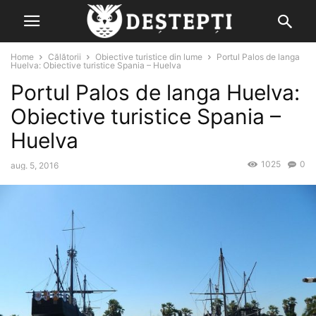
Home
Călătorii
Obiective turistice din lume
Portul Palos de langa
Huelva: Obiective turistice Spania – Huelva
Portul Palos de langa Huelva:
Obiective turistice Spania –
Huelva
1025
0
aug. 5, 2016