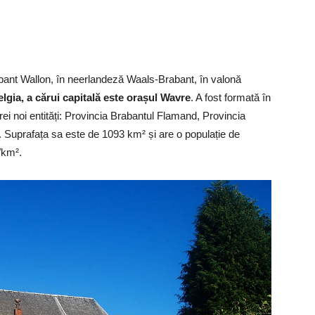
bant Wallon, în neerlandeză Waals-Brabant, în valonă
lgia, a cărui capitală este orașul Wavre
. A fost formată în
rei noi entități: Provincia Brabantul Flamand, Provincia
. Suprafața sa este de 1093 km² și are o populație de
/km².