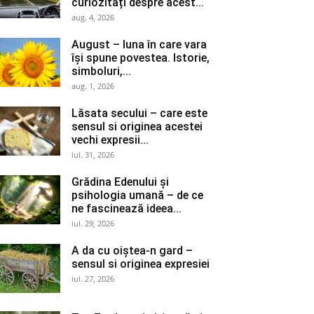
curiozități despre acest...
aug. 4, 2026
August – luna în care vara
își spune povestea. Istorie,
simboluri,...
aug. 1, 2026
Lăsata secului – care este
sensul si originea acestei
vechi expresii...
iul. 31, 2026
Grădina Edenului și
psihologia umană – de ce
ne fascinează ideea...
iul. 29, 2026
A da cu oiștea-n gard –
sensul si originea expresiei
iul. 27, 2026