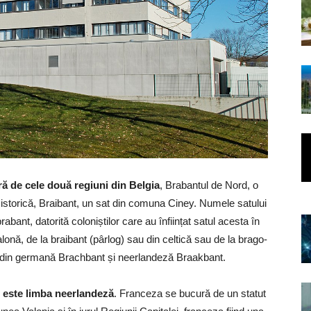
 de cele două regiuni din Belgia
, Brabantul de Nord, o
 istorică, Braibant, un sat din comuna Ciney. Numele satului
abant, datorită coloniștilor care au înființat satul acesta în
alonă, de la braibant (pârlog) sau din celtică sau de la brago-
i din germană Brachbant și neerlandeză Braakbant.
de este limba neerlandeză
. Franceza se bucură de un statut