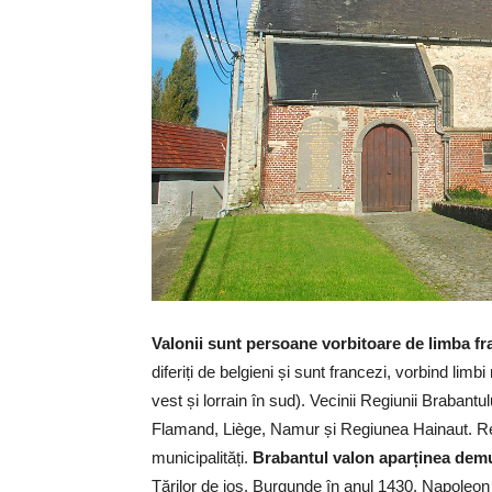
Valonii sunt persoane vorbitoare de limba fr
diferiți de belgieni și sunt francezi, vorbind lim
vest și lorrain în sud). Vecinii Regiunii Brabant
Flamand, Liège, Namur și Regiunea Hainaut. Re
municipalități.
Brabantul valon aparținea demu
Țărilor de jos, Burgunde în anul 1430. Napoleon 