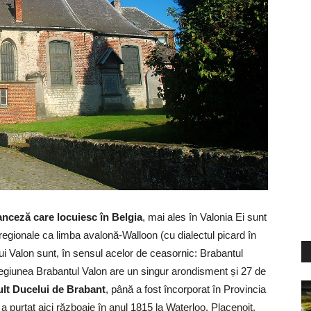
anceză care locuiesc în Belgia
, mai ales în Valonia Ei sunt
bi regionale ca limba avalonă-Walloon (cu dialectul picard în
ului Valon sunt, în sensul acelor de ceasornic: Brabantul
giunea Brabantul Valon are un singur arondisment și 27 de
lt Ducelui de Brabant
, până a fost încorporat în Provincia
a purtat aici războaie în anul 1815 la Waterloo, Placenoit,