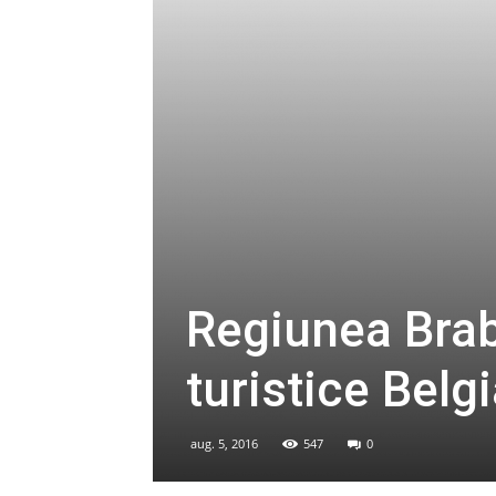
Regiunea Brab
turistice Belg
aug. 5, 2016
547
0