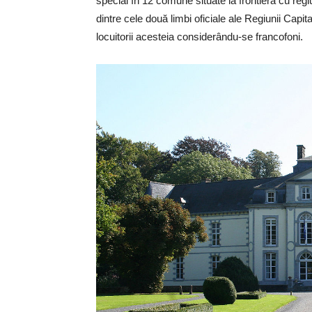
special în 12 comune situate la frontiera cu regiu
dintre cele două limbi oficiale ale Regiunii Capi
locuitorii acesteia considerându-se francofoni.