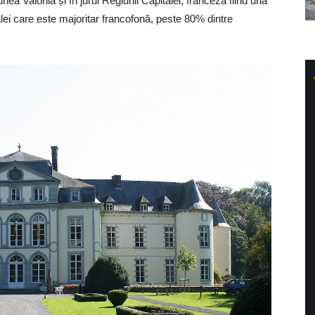
nea Valonia și în jurul Regiunii Capitalei, franceza fiind una
talei care este majoritar francofonă, peste 80% dintre