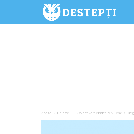
Deștepți.
Acasă
Călătorii
Obiective turistice din lume
Reg