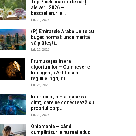
Top 7 cele mai citite cărți
ale verii 2026 –
bestsellerurile...
iul. 24, 2026
(P) Emiratele Arabe Unite cu
buget normal: unde merită
să plătești...
iul. 23, 2026
Frumusețea în era
algoritmilor – Cum rescrie
Inteligența Artificială
regulile îngrijirii...
iul. 23, 2026
Interocepţia – al șaselea
simț, care ne conectează cu
propriul corp,...
iul. 20, 2026
Oniomania – când
cumpărăturile nu mai aduc