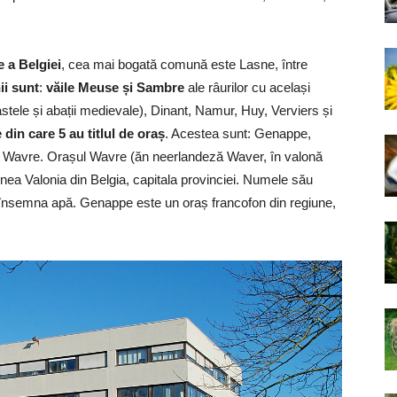
e a Belgiei
, cea mai bogată comună este Lasne, între
ii sunt
:
văile Meuse și Sambre
ale râurilor cu același
castele și abații medievale), Dinant, Namur, Huy, Verviers și
in care 5 au titlul de oraș
. Acestea sunt: Genappe,
e, Wavre. Orașul Wavre (ăn neerlandeză Waver, în valonă
ea Valonia din Belgia, capitala provinciei. Numele său
ce însemna apă. Genappe este un oraș francofon din regiune,