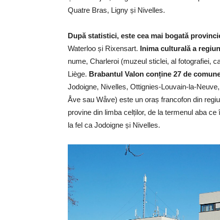
Quatre Bras, Ligny și Nivelles.
După statistici, este cea mai bogată provinci
Waterloo și Rixensart.
Inima culturală a regiun
nume, Charleroi (muzeul sticlei, al fotografiei, 
Liège.
Brabantul Valon conține 27 de comune d
Jodoigne, Nivelles, Ottignies-Louvain-la-Neuv
Åve sau Wåve) este un oraș francofon din regiun
provine din limba celților, de la termenul aba 
la fel ca Jodoigne și Nivelles.