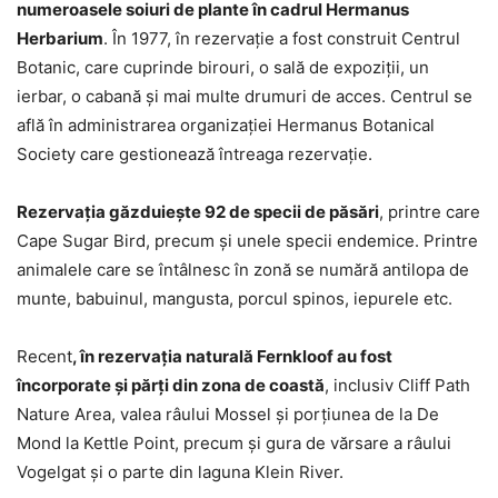
numeroasele soiuri de plante în cadrul Hermanus
Herbarium
. În 1977, în rezervaţie a fost construit Centrul
Botanic, care cuprinde birouri, o sală de expoziţii, un
ierbar, o cabană şi mai multe drumuri de acces. Centrul se
află în administrarea organizaţiei Hermanus Botanical
Society care gestionează întreaga rezervaţie.
Rezervaţia găzduieşte 92 de specii de păsări
, printre care
Cape Sugar Bird, precum şi unele specii endemice. Printre
animalele care se întâlnesc în zonă se numără antilopa de
munte, babuinul, mangusta, porcul spinos, iepurele etc.
Recent
, în rezervaţia naturală Fernkloof au fost
încorporate şi părţi din zona de coastă
, inclusiv Cliff Path
Nature Area, valea râului Mossel şi porţiunea de la De
Mond la Kettle Point, precum şi gura de vărsare a râului
Vogelgat şi o parte din laguna Klein River.