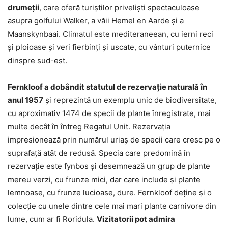
drumeţii
, care oferă turiştilor privelişti spectaculoase
asupra golfului Walker, a văii Hemel en Aarde şi a
Maanskynbaai. Climatul este mediteraneean, cu ierni reci
şi ploioase şi veri fierbinţi şi uscate, cu vânturi puternice
dinspre sud-est.
Fernkloof a dobândit statutul de rezervaţie naturală în
anul 1957
şi reprezintă un exemplu unic de biodiversitate,
cu aproximativ 1474 de specii de plante înregistrate, mai
multe decât în întreg Regatul Unit. Rezervaţia
impresionează prin numărul uriaş de specii care cresc pe o
suprafaţă atât de redusă. Specia care predomină în
rezervaţie este fynbos și desemnează un grup de plante
mereu verzi, cu frunze mici, dar care include şi plante
lemnoase, cu frunze lucioase, dure. Fernkloof deţine şi o
colecţie cu unele dintre cele mai mari plante carnivore din
lume, cum ar fi Roridula.
Vizitatorii pot admira