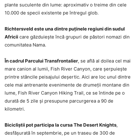
plante suculente din lume: aproximativ o treime din cele
10.000 de specii existente pe întregul glob.
Richtersveld este una dintre puţinele regiuni din sudul
Africii
care găzduieşte încă grupuri de păstori nomazi din
comunitatea Nama.
În cadrul Parcului Transfrontalier
, se află al doilea cel mai
mare canion al lumii, Fish River Canyon, care şerpuieşte
printre stâncile peisajului deşertic. Aici are loc unul dintre
cele mai antrenante evenimente de drumeţii montane din
lume, Fish River Canyon Hiking Trail, ce se întinde pe o
durată de 5 zile şi presupune parcurgerea a 90 de
kilometri.
Bicicliştii pot participa la cursa The Desert Knights
,
desfăşurată în septembrie, pe un traseu de 300 de