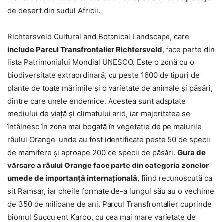
de deşert din sudul Africii.
Richtersveld Cultural and Botanical Landscape, care
include Parcul Transfrontalier Richtersveld
, face parte din
lista Patrimoniului Mondial UNESCO. Este o zonă cu o
biodiversitate extraordinară, cu peste 1600 de tipuri de
plante de toate mărimile şi o varietate de animale şi păsări,
dintre care unele endemice. Acestea sunt adaptate
mediului de viaţă şi climatului arid, iar majoritatea se
întâlnesc în zona mai bogată în vegetaţie de pe malurile
râului Orange, unde au fost identificate peste 50 de specii
de mamifere şi aproape 200 de specii de păsări.
Gura de
vărsare a râului Orange face parte din categoria zonelor
umede de importanţă internaţională
, fiind recunoscută ca
sit Ramsar, iar cheile formate de-a lungul său au o vechime
de 350 de milioane de ani. Parcul Transfrontalier cuprinde
biomul Succulent Karoo, cu cea mai mare varietate de