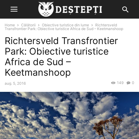
Home
Călătorii
Obiective turistice din lume
Richtersveld
Transfrontier Park: Obiective turistice Africa de Sud – Keetmanshoop
Richtersveld Transfrontier
Park: Obiective turistice
Africa de Sud –
Keetmanshoop
149
0
aug. 5, 2016