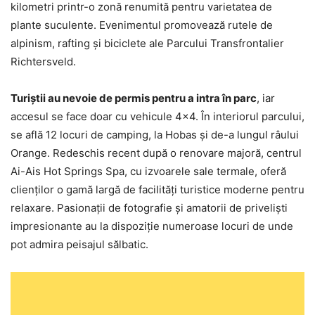
kilometri printr-o zonă renumită pentru varietatea de
plante suculente. Evenimentul promovează rutele de
alpinism, rafting şi biciclete ale Parcului Transfrontalier
Richtersveld.
Turiştii au nevoie de permis pentru a intra în parc
, iar
accesul se face doar cu vehicule 4×4. În interiorul parcului,
se află 12 locuri de camping, la Hobas şi de-a lungul râului
Orange. Redeschis recent după o renovare majoră, centrul
Ai-Ais Hot Springs Spa, cu izvoarele sale termale, oferă
clienţilor o gamă largă de facilităţi turistice moderne pentru
relaxare. Pasionaţii de fotografie şi amatorii de privelişti
impresionante au la dispoziţie numeroase locuri de unde
pot admira peisajul sălbatic.