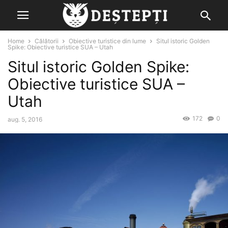
Home
Călătorii
Obiective turistice din lume
Situl istoric Golden
Spike: Obiective turistice SUA – Utah
Situl istoric Golden Spike:
Obiective turistice SUA –
Utah
172
0
aug. 5, 2016