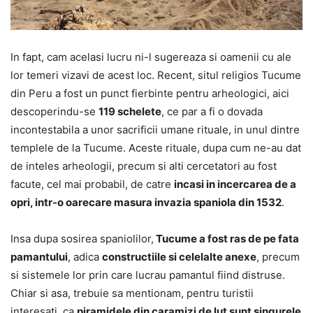
In fapt, cam acelasi lucru ni-l sugereaza si oamenii cu ale
lor temeri vizavi de acest loc. Recent, situl religios Tucume
din Peru a fost un punct fierbinte pentru arheologici, aici
descoperindu-se
119 schelete
, ce par a fi o dovada
incontestabila a unor sacrificii umane rituale, in unul dintre
templele de la Tucume. Aceste rituale, dupa cum ne-au dat
de inteles arheologii, precum si alti cercetatori au fost
facute, cel mai probabil, de catre
incasi in incercarea de a
opri, intr-o oarecare masura invazia spaniola din 1532
.
Insa dupa sosirea spaniolilor,
Tucume a fost ras de pe fata
pamantului
, adica
constructiile si celelalte anexe
, precum
si sistemele lor prin care lucrau pamantul fiind distruse.
Chiar si asa, trebuie sa mentionam, pentru turistii
interesati, ca
piramidele din caramizi de lut sunt singurele