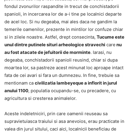
fondul zvonurilor raspandite in trecut de conchistadorii
spanioli, in incercarea lor de a-i tine pe localnici departe
de acel loc. Si nu degeaba, mai ales daca ne gandim la
temerile oamenilor, prezente in mintilor lor confuze chiar
si in zilele noastre. Astfel, drept consecinta,
Tucume este
unul dintre putinele situri arheologice stravechi
care
nu
au fost atacate de jefuitorii de morminte
. Iarasi, nu
degeaba, conchistadorii spanioli reusind, chiar si dupa
moartea lor, sa pastreze acest minunat loc aproape intact
fata de cei avari si fara un dumnezeu. In fine, trebuie sa
mentionam ca
civilizatia lambeyeque a inflorit in jurul
anului 1100
, populatia ocupandu-se, cu precadere, cu
agricultura si cresterea animalelor.
Aceste indeletniciri, prin care oamenii reuseau sa
supravietuiasca traiului si asa anevoios, erau practicate in
valea din jurul sitului, caci aici, localnicii beneficiau de