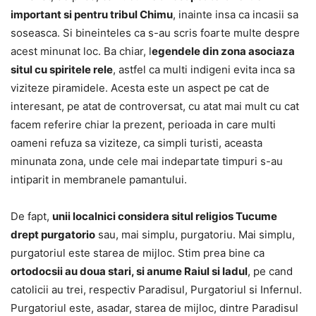
important si pentru tribul Chimu
, inainte insa ca incasii sa
soseasca. Si bineinteles ca s-au scris foarte multe despre
acest minunat loc. Ba chiar, l
egendele din zona asociaza
situl cu spiritele rele
, astfel ca multi indigeni evita inca sa
viziteze piramidele. Acesta este un aspect pe cat de
interesant, pe atat de controversat, cu atat mai mult cu cat
facem referire chiar la prezent, perioada in care multi
oameni refuza sa viziteze, ca simpli turisti, aceasta
minunata zona, unde cele mai indepartate timpuri s-au
intiparit in membranele pamantului.
De fapt,
unii localnici considera situl religios Tucume
drept purgatorio
sau, mai simplu, purgatoriu. Mai simplu,
purgatoriul este starea de mijloc. Stim prea bine ca
ortodocsii au doua stari, si anume Raiul si Iadul
, pe cand
catolicii au trei, respectiv Paradisul, Purgatoriul si Infernul.
Purgatoriul este, asadar, starea de mijloc, dintre Paradisul