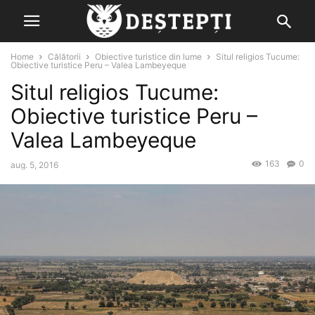
Home
Călătorii
Obiective turistice din lume
Situl religios Tucume:
Obiective turistice Peru – Valea Lambeyeque
Situl religios Tucume:
Obiective turistice Peru –
Valea Lambeyeque
163
0
aug. 5, 2016