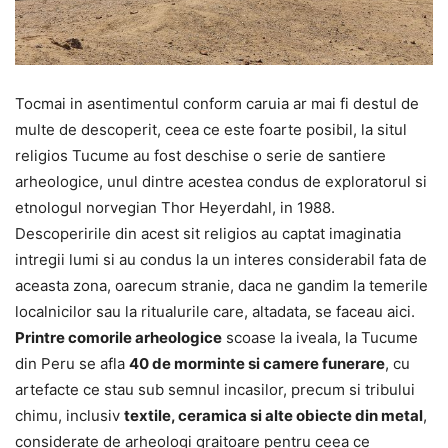
Tocmai in asentimentul conform caruia ar mai fi destul de
multe de descoperit, ceea ce este foarte posibil, la situl
religios Tucume au fost deschise o serie de santiere
arheologice, unul dintre acestea condus de exploratorul si
etnologul norvegian Thor Heyerdahl, in 1988.
Descoperirile din acest sit religios au captat imaginatia
intregii lumi si au condus la un interes considerabil fata de
aceasta zona, oarecum stranie, daca ne gandim la temerile
localnicilor sau la ritualurile care, altadata, se faceau aici.
Printre comorile arheologice
scoase la iveala, la Tucume
din Peru se afla
40 de morminte si camere funerare
, cu
artefacte ce stau sub semnul incasilor, precum si tribului
chimu, inclusiv
textile, ceramica si alte obiecte din metal
,
considerate de arheologi graitoare pentru ceea ce