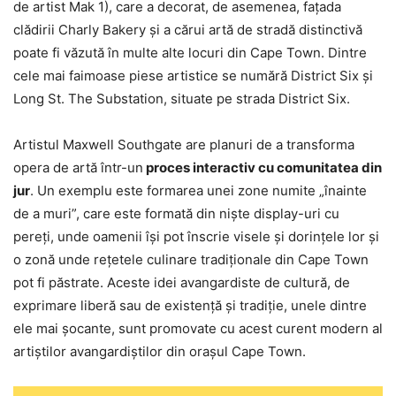
de artist Mak 1), care a decorat, de asemenea, fațada
clădirii Charly Bakery și a cărui artă de stradă distinctivă
poate fi văzută în multe alte locuri din Cape Town. Dintre
cele mai faimoase piese artistice se numără District Six și
Long St. The Substation, situate pe strada District Six.
Artistul Maxwell Southgate are planuri de a transforma
opera de artă într-un
proces interactiv cu comunitatea din
jur
. Un exemplu este formarea unei zone numite „înainte
de a muri”, care este formată din niște display-uri cu
pereți, unde oamenii își pot înscrie visele și dorințele lor și
o zonă unde rețetele culinare tradiționale din Cape Town
pot fi păstrate. Aceste idei avangardiste de cultură, de
exprimare liberă sau de existență și tradiție, unele dintre
ele mai șocante, sunt promovate cu acest curent modern al
artiștilor avangardiștilor din orașul Cape Town.