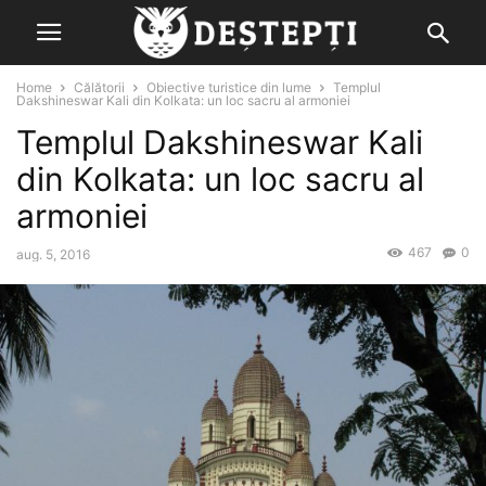
Home
Călătorii
Obiective turistice din lume
Templul
Dakshineswar Kali din Kolkata: un loc sacru al armoniei
Templul Dakshineswar Kali
din Kolkata: un loc sacru al
armoniei
467
0
aug. 5, 2016