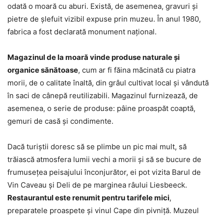
odată o moară cu aburi. Există, de asemenea, gravuri și
pietre de șlefuit vizibil expuse prin muzeu. În anul 1980,
fabrica a fost declarată monument național.
Magazinul de la moară vinde produse naturale și
organice sănătoase
, cum ar fi făina măcinată cu piatra
morii, de o calitate înaltă, din grâul cultivat local și vândută
în saci de cânepă reutilizabili. Magazinul furnizează, de
asemenea, o serie de produse: pâine proaspăt coaptă,
gemuri de casă și condimente.
Dacă turiștii doresc să se plimbe un pic mai mult, să
trăiască atmosfera lumii vechi a morii și să se bucure de
frumusețea peisajului înconjurător, ei pot vizita Barul de
Vin Caveau și Deli de pe marginea râului Liesbeeck.
Restaurantul este renumit pentru tarifele mici
,
preparatele proaspete și vinul Cape din pivniță. Muzeul