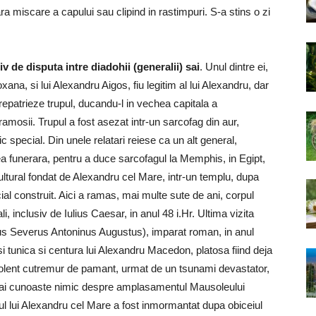
ra miscare a capului sau clipind in rastimpuri. S-a stins o zi
v de disputa intre diadohii (generalii) sai
. Unul dintre ei,
xana, si lui Alexandru Aigos, fiu legitim al lui Alexandru, dar
 repatrieze trupul, ducandu-l in vechea capitala a
mosii. Trupul a fost asezat intr-un sarcofag din aur,
c special. Din unele relatari reiese ca un alt general,
a funerara, pentru a duce sarcofagul la Memphis, in Egipt,
ultural fondat de Alexandru cel Mare, intr-un templu, dupa
l construit. Aici a ramas, mai multe sute de ani, corpul
i, inclusiv de Iulius Caesar, in anul 48 i.Hr. Ultima vizita
ius Severus Antoninus Augustus), imparat roman, in anul
usi tunica si centura lui Alexandru Macedon, platosa fiind deja
 violent cutremur de pamant, urmat de un tsunami devastator,
 mai cunoaste nimic despre amplasamentul Mausoleului
l lui Alexandru cel Mare a fost inmormantat dupa obiceiul