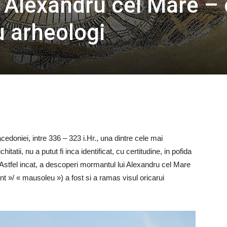
 Alexandru cel Mare – 
 arheologi
cedoniei, intre 336 – 323 i.Hr., una dintre cele mai
tatii, nu a putut fi inca identificat, cu certitudine, in pofida
. Astfel incat, a descoperi mormantul lui Alexandru cel Mare
»/ « mausoleu ») a fost si a ramas visul oricarui