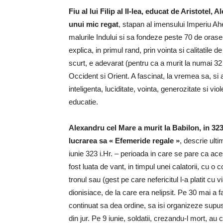
Fiu al lui Filip al II-lea, educat de Aristote
unui mic regat
, stapan al imensului Imperiu Ah
malurile Indului si sa fondeze peste 70 de orase
explica, in primul rand, prin vointa si calitatile
scurt, e adevarat (pentru ca a murit la numai 32 d
Occident si Orient. A fascinat, la vremea sa, si
inteligenta, luciditate, vointa, generozitate si vi
educatie.
Alexandru cel Mare a murit la Babilon, in 323 i.
lucrarea sa « Efemeride regale »
, descrie ult
iunie 323 i.Hr. – perioada in care se pare ca ac
fost luata de vant, in timpul unei calatorii, cu 
tronul sau (gest pe care nefericitul l-a platit cu v
dionisiace, de la care era nelipsit. Pe 30 mai a 
continuat sa dea ordine, sa isi organizeze supus
din jur. Pe 9 iunie, soldatii, crezandu-l mort, au 