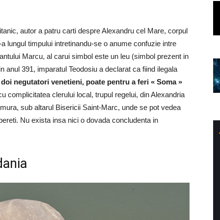
britanic, autor a patru carti despre Alexandru cel Mare, corpul
-a lungul timpului intretinandu-se o anume confuzie intre
ntului Marcu, al carui simbol este un leu (simbol prezent in
 in anul 391, imparatul Teodosiu a declarat ca fiind ilegala
 doi negutatori venetieni, poate pentru a feri « Soma »
cu complicitatea clerului local, trupul regelui, din Alexandria
rmura, sub altarul Bisericii Saint-Marc, unde se pot vedea
ereti. Nu exista insa nici o dovada concludenta in
dania