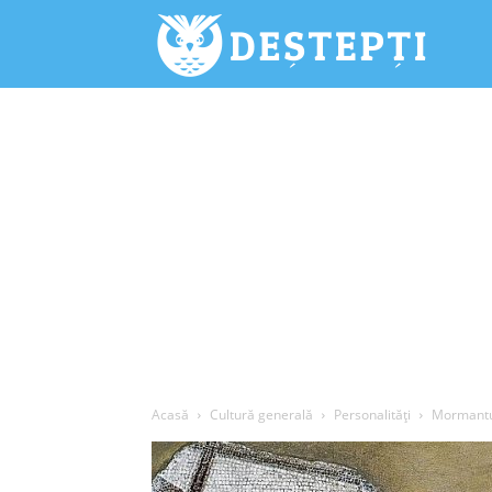
Deștepți.
Acasă
Cultură generală
Personalități
Mormantul