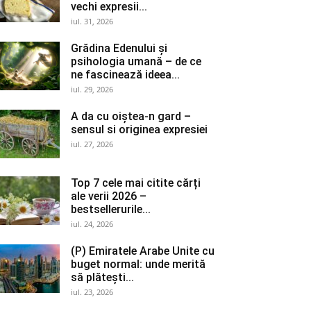
vechi expresii...
iul. 31, 2026
Grădina Edenului și
psihologia umană – de ce
ne fascinează ideea...
iul. 29, 2026
A da cu oiștea-n gard –
sensul si originea expresiei
iul. 27, 2026
Top 7 cele mai citite cărți
ale verii 2026 –
bestsellerurile...
iul. 24, 2026
(P) Emiratele Arabe Unite cu
buget normal: unde merită
să plătești...
iul. 23, 2026