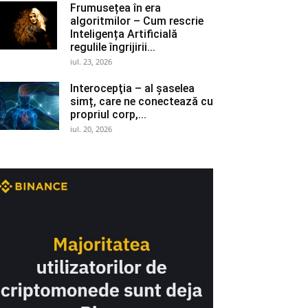
Frumusețea în era
algoritmilor – Cum rescrie
Inteligența Artificială
regulile îngrijirii...
iul. 23, 2026
Interocepţia – al șaselea
simț, care ne conectează cu
propriul corp,...
iul. 20, 2026