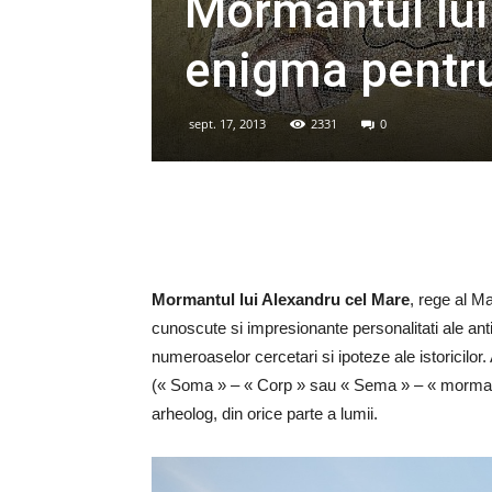
Mormantul lui
enigma pentru
sept. 17, 2013
2331
0
Mormantul lui Alexandru cel Mare
, rege al Ma
cunoscute si impresionante personalitati ale antichi
numeroaselor cercetari si ipoteze ale istoricilor
(« Soma » – « Corp » sau « Sema » – « mormant 
arheolog, din orice parte a lumii.