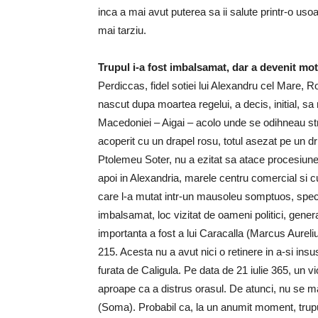
inca a mai avut puterea sa ii salute printr-o usoa
mai tarziu.
Trupul i-a fost imbalsamat, dar a devenit moti
Perdiccas, fidel sotiei lui Alexandru cel Mare, Ro
nascut dupa moartea regelui, a decis, initial, sa
Macedoniei – Aigai – acolo unde se odihneau stra
acoperit cu un drapel rosu, totul asezat pe un dri
Ptolemeu Soter, nu a ezitat sa atace procesiune
apoi in Alexandria, marele centru comercial si c
care l-a mutat intr-un mausoleu somptuos, specia
imbalsamat, loc vizitat de oameni politici, general
importanta a fost a lui Caracalla (Marcus Aurel
215. Acesta nu a avut nici o retinere in a-si ins
furata de Caligula. Pe data de 21 iulie 365, un
aproape ca a distrus orasul. De atunci, nu se
(Soma). Probabil ca, la un anumit moment, trupu