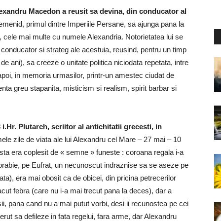
l, Alexandru Macedon a reusit sa devina, din conducator al
emenid, primul dintre Imperiile Persane, sa ajunga pana la
, cele mai multe cu numele Alexandria. Notorietatea lui se
 de conducator si strateg ale acestuia, reusind, pentru un timp
e ani), sa creeze o unitate politica niciodata repetata, intre
 apoi, in memoria urmasilor, printr-un amestec ciudat de
olenta greu stapanita, misticism si realism, spirit barbar si
Hr. Plutarch, scriitor al antichitatii grecesti, in
imele zile de viata ale lui Alexandru cel Mare – 27 mai – 10
esta era coplesit de « semne » funeste : coroana regala i-a
o corabie, pe Eufrat, un necunoscut indraznise sa se aseze pe
iata), era mai obosit ca de obicei, din pricina petrecerilor
facut febra (care nu i-a mai trecut pana la deces), dar a
ii, pana cand nu a mai putut vorbi, desi ii recunostea pe cei
cerut sa defileze in fata regelui, fara arme, dar Alexandru