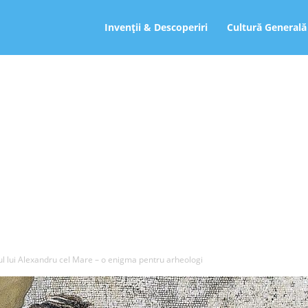
ro
Invenții & Descoperiri
Cultură Generală
 lui Alexandru cel Mare – o enigma pentru arheologi