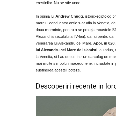
crestinilor. Nu se stie unde.
In opinia lui
Andrew Chugg
, istoric-egiptolog 
marelui conducator antic s-ar afla la Venetia, de
doua morminte, pentru a se proteja moastele Sfa
Alexandria secolului al IV-lea), dar si pentru ca,
venerarea lui Alexandru cel Mare.
Apoi, in 828,
lui Alexandru cel Mare de islamisti
, au adus, 
la Venetia, si l-au depus intr-un sarcofag de ma
mai multe simboluri macedonene, incrustate in p
sustinerea acestei ipoteze.
Descoperiri recente in Ior