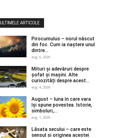
ULTIMELE ARTICOLE
Pirocumulus – norul născut
din foc. Cum ia naștere unul
dintre...
aug. 6, 2026
Mituri și adevăruri despre
șofat și mașini. Alte
curiozități despre acest...
aug. 4, 2026
August – luna în care vara
își spune povestea. Istorie,
simboluri,...
aug. 1, 2026
Lăsata secului – care este
sensul si originea acestei