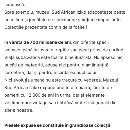
cunoască.
Spre exemplu, muzeul Sud African Iziko adăposteşte peste
un milion şi jumătate de specimene ştiinţifice importante.
Colecţiile prezentate conţin de la fosile î
In vârstă de 700 milioane de ani
, din diferite specii
animale, până la insecte, reptile sau peşti prinşi de curând.
Viaţa subacvatică este foarte bine ilustrată. Nu lipsesc nici
bucăţi de meteoriţi, aduse aici pentru o amănunţită
cercetare, dar şi pentru încântarea publicului.
Nici evoluţia umană nu este trecută cu vederea. Muzeul
Sud African Iziko expune unelte din piatră, făurite de
oameni cu 12.000 de ani în urmă, dar şi elemente
vestimentare vintage sau îmbrăcăminte tradiţională din
zilele noastre.
Piesele expuse se constituie în grandioase colecţii