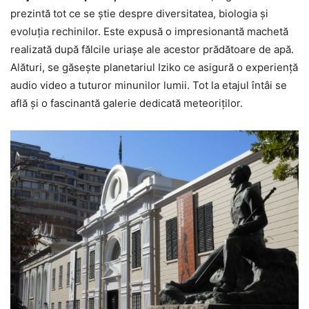
prezintă tot ce se ştie despre diversitatea, biologia şi
evoluţia rechinilor. Este expusă o impresionantă machetă
realizată după fălcile uriaşe ale acestor prădătoare de apă.
Alături, se găseşte planetariul Iziko ce asigură o experienţă
audio video a tuturor minunilor lumii. Tot la etajul întâi se
află şi o fascinantă galerie dedicată meteoriţilor.