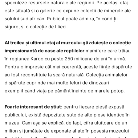
speculeze resursele naturale ale regiunii. Pe acelaşi etaj
este situată şi o galerie ce expune colecţii de minerale ale
solului sud african. Publicul poate admira, în condiţii
sigure, şi o colecţie de lilieci.
Al treilea şi ultimul etaj al muzeului găzduieşte o colecţie
impresionantă de oase ale reptilelor
mamifere care trăiau
în regiunea Karoo cu peste 250 milioane de ani în urmă.
Pentru o impresie cât mai coerentă, aceste fiinţe dispărute
au fost reconstituie la scară naturală. Colecţia animalelor
dispărute cuprinde mai multe feluri de dinozauri,
exemplificând viaţa pe pământ înainte de marele potop.
Foarte interesant de ştiut
: pentru fiecare piesă expusă
publicului, există depozitate sute de alte piese identice în
muzeu. Cam aşa se explică, de fapt, cifra uluitoare de un
milion şi jumătate de exponate aflate în posesia muzeului