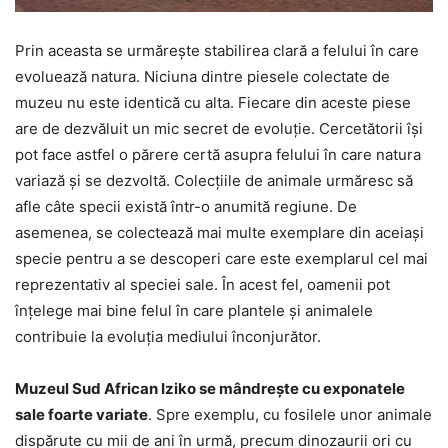
Prin aceasta se urmăreşte stabilirea clară a felului în care
evoluează natura. Niciuna dintre piesele colectate de
muzeu nu este identică cu alta. Fiecare din aceste piese
are de dezvăluit un mic secret de evoluţie. Cercetătorii îşi
pot face astfel o părere certă asupra felului în care natura
variază şi se dezvoltă. Colecţiile de animale urmăresc să
afle câte specii există într-o anumită regiune. De
asemenea, se colectează mai multe exemplare din aceiaşi
specie pentru a se descoperi care este exemplarul cel mai
reprezentativ al speciei sale. În acest fel, oamenii pot
înţelege mai bine felul în care plantele şi animalele
contribuie la evoluţia mediului înconjurător.
Muzeul Sud African Iziko se mândreşte cu exponatele
sale foarte variate
. Spre exemplu, cu fosilele unor animale
dispărute cu mii de ani în urmă, precum dinozaurii ori cu