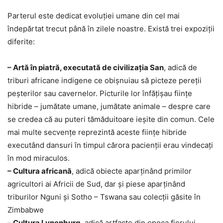
Parterul este dedicat evoluţiei umane din cel mai
îndepărtat trecut până în zilele noastre. Există trei expoziţii
diferite:
– Artă în piatră, executată de civilizaţia San
, adică de
triburi africane indigene ce obişnuiau să picteze pereţii
peşterilor sau cavernelor. Picturile lor înfăţişau fiinţe
hibride – jumătate umane, jumătate animale – despre care
se credea că au puteri tămăduitoare ieşite din comun. Cele
mai multe secvenţe reprezintă aceste fiinţe hibride
executând dansuri în timpul cărora pacienţii erau vindecaţi
în mod miraculos.
– Cultura africană
, adică obiecte aparţinând primilor
agricultori ai Africii de Sud, dar şi piese aparţinând
triburilor Nguni şi Sotho – Tswana sau colecţii găsite în
Zimbabwe
–
Cultura Lynenburg
, adică artfacte din epoca fierului,