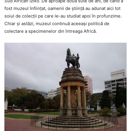
Sud African Iziko. De aproape două sute de ani, de când a
fost muzeul înfiinţat, oamenii de ştiinţă au adunat aici tot
soiul de colecţii pe care le-au studiat apoi în profunzime.
Chiar şi astăzi, muzeul continuă aceeaşi politică de
colectare a specimenelor din întreaga Africă.