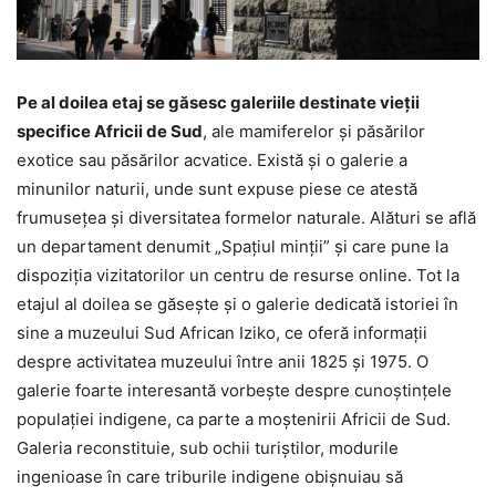
Pe al doilea etaj se găsesc galeriile destinate vieţii
specifice Africii de Sud
, ale mamiferelor şi păsărilor
exotice sau păsărilor acvatice. Există şi o galerie a
minunilor naturii, unde sunt expuse piese ce atestă
frumuseţea şi diversitatea formelor naturale. Alături se află
un departament denumit „Spaţiul minţii” şi care pune la
dispoziţia vizitatorilor un centru de resurse online. Tot la
etajul al doilea se găseşte şi o galerie dedicată istoriei în
sine a muzeului Sud African Iziko, ce oferă informaţii
despre activitatea muzeului între anii 1825 şi 1975. O
galerie foarte interesantă vorbeşte despre cunoştinţele
populaţiei indigene, ca parte a moştenirii Africii de Sud.
Galeria reconstituie, sub ochii turiştilor, modurile
ingenioase în care triburile indigene obişnuiau să