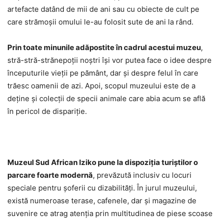
artefacte datând de mii de ani sau cu obiecte de cult pe
care strămoşii omului le-au folosit sute de ani la rând.
Prin toate minunile adăpostite în cadrul acestui muzeu
,
stră-stră-strănepoţii noştri îşi vor putea face o idee despre
începuturile vieţii pe pământ, dar şi despre felul în care
trăesc oamenii de azi. Apoi, scopul muzeului este de a
deţine şi colecţii de specii animale care abia acum se află
în pericol de dispariţie.
Muzeul Sud African Iziko pune la dispoziţia turiştilor o
parcare foarte modernă
, prevăzută inclusiv cu locuri
speciale pentru şoferii cu dizabilităţi. În jurul muzeului,
există numeroase terase, cafenele, dar şi magazine de
suvenire ce atrag atenţia prin multitudinea de piese scoase