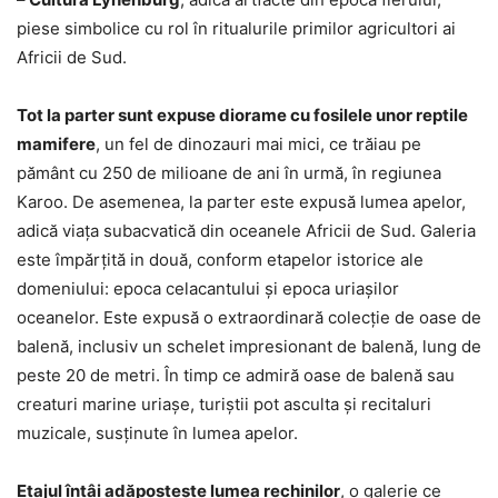
piese simbolice cu rol în ritualurile primilor agricultori ai
Africii de Sud.
Tot la parter sunt expuse diorame cu fosilele unor reptile
mamifere
, un fel de dinozauri mai mici, ce trăiau pe
pământ cu 250 de milioane de ani în urmă, în regiunea
Karoo. De asemenea, la parter este expusă lumea apelor,
adică viaţa subacvatică din oceanele Africii de Sud. Galeria
este împărţită in două, conform etapelor istorice ale
domeniului: epoca celacantului şi epoca uriaşilor
oceanelor. Este expusă o extraordinară colecţie de oase de
balenă, inclusiv un schelet impresionant de balenă, lung de
peste 20 de metri. În timp ce admiră oase de balenă sau
creaturi marine uriaşe, turiştii pot asculta şi recitaluri
muzicale, susţinute în lumea apelor.
Etajul întâi adăposteşte lumea rechinilor
, o galerie ce