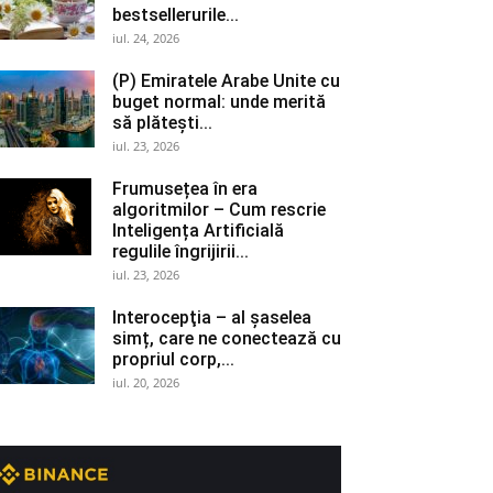
bestsellerurile...
iul. 24, 2026
(P) Emiratele Arabe Unite cu
buget normal: unde merită
să plătești...
iul. 23, 2026
Frumusețea în era
algoritmilor – Cum rescrie
Inteligența Artificială
regulile îngrijirii...
iul. 23, 2026
Interocepţia – al șaselea
simț, care ne conectează cu
propriul corp,...
iul. 20, 2026