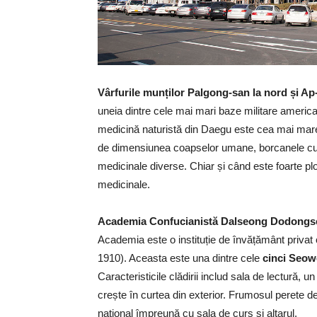
Vârfurile munților Palgong-san la nord și Ap
uneia dintre cele mai mari baze militare americ
medicină naturistă din Daegu este cea mai mare a
de dimensiunea coapselor umane, borcanele cu mi
medicinale diverse. Chiar și când este foarte plo
medicinale.
Academia Confucianistă Dalseong Dodong
Academia este o instituție de învățământ privat c
1910). Aceasta este una dintre cele
cinci Seo
Caracteristicile clădirii includ sala de lectură, 
crește în curtea din exterior. Frumosul perete d
național împreună cu sala de curs și altarul.