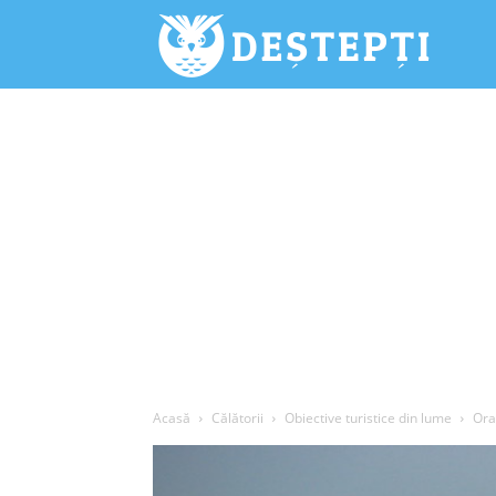
Deștepți.
Acasă
Călătorii
Obiective turistice din lume
Ora