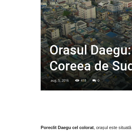
Orasul Daegu: 
Coreea de Su
aug. 5, 2016
418
0
Poreclit Daegu cel colorat
, orașul este situată