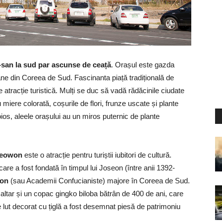
-san la sud par ascunse de ceață
. Orașul este gazda
ane din Coreea de Sud. Fascinanta piață tradițională de
tracție turistică. Mulți se duc să vadă rădăcinile ciudate
ere colorată, coșurile de flori, frunze uscate și plante
ios, aleele orașului au un miros puternic de plante
seowon
este o atracție pentru turiștii iubitori de cultură.
are a fost fondată în timpul lui Joseon (între anii 1392-
won
(sau Academii Confucianiste) majore în Coreea de Sud.
un altar și un copac gingko biloba bătrân de 400 de ani, care
e lut decorat cu țiglă a fost desemnat piesă de patrimoniu