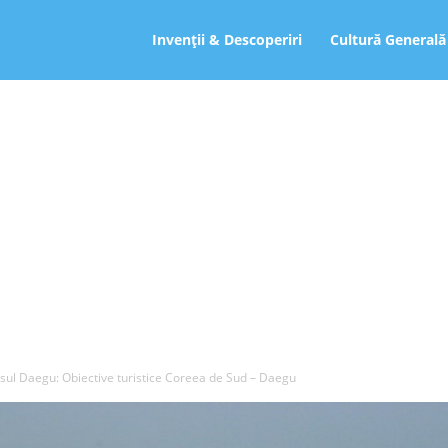
ro
Invenții & Descoperiri
Cultură Generală
sul Daegu: Obiective turistice Coreea de Sud – Daegu