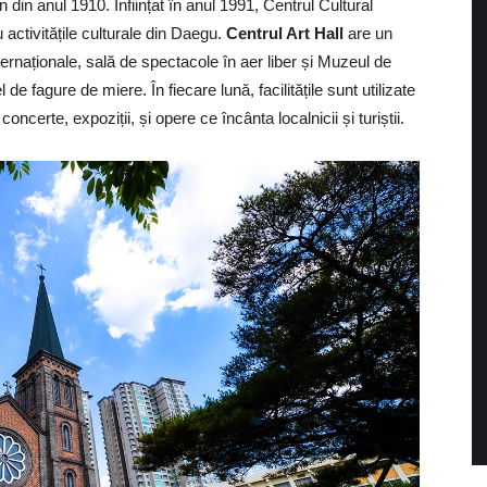
din anul 1910. Înființat în anul 1991, Centrul Cultural
activitățile culturale din Daegu.
Centrul Art Hall
are un
ternaționale, sală de spectacole în aer liber și Muzeul de
e fagure de miere. În fiecare lună, facilitățile sunt utilizate
ncerte, expoziții, și opere ce încânta localnicii și turiștii.