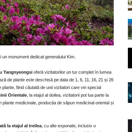
i un monument dedicat generalului Kim.
gu Yangnyeongsi
oferă vizitatorilor un tur complet în lumea
ză de plante este deschisă pe data de 1, 6, 11, 16, 21 și 26
lante, fiind căutată de unii vizitatori care vin special
inii Orientale
, la etajul al doilea, vizitatorii pot lua parte la
 plante medicinale, producția de săpun medicinal oriental și
tă la etajul al treilea
, cu alte exponate, inclusiv o