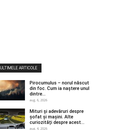
ULTIMELE ARTICOLE
Pirocumulus – norul născut
din foc. Cum ia naștere unul
dintre...
aug. 6, 2026
Mituri și adevăruri despre
șofat și mașini. Alte
curiozități despre acest...
aug. 4, 2026