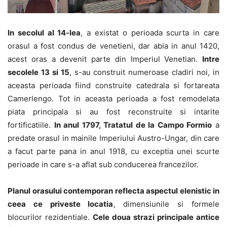
In secolul al 14-lea
, a existat o perioada scurta in care
orasul a fost condus de venetieni, dar abia in anul 1420,
acest oras a devenit parte din Imperiul Venetian.
Intre
secolele 13 si 15
, s-au construit numeroase cladiri noi, in
aceasta perioada fiind construite catedrala si fortareata
Camerlengo. Tot in aceasta perioada a fost remodelata
piata principala si au fost reconstruite si intarite
fortificatiile.
In anul 1797, Tratatul de la Campo Formio
a
predate orasul in mainile Imperiului Austro-Ungar, din care
a facut parte pana in anul 1918, cu exceptia unei scurte
perioade in care s-a aflat sub conducerea francezilor.
Planul orasului contemporan reflecta aspectul elenistic in
ceea ce priveste locatia
, dimensiunile si formele
blocurilor rezidentiale.
Cele doua strazi principale antice