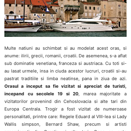
Multe natiuni au schimbat si au modelat acest oras, si
anume: ilirii, grecii, romanii, croatii. De asemenea, s-a aflat
sub dominatie venetiana, franceza si austriaca. Cu toti si-
au lasat urmele, insa in ciuda acestor lucruri, croatii si-au
pastrat traditiile si limba neatinse, pana in ziua de azi.
Orasul a inceput sa fie vizitat si apreciat de turisti,
incepand cu secolele 19 si 20
, marea majoritate a
vizitatorilor provenind din Cehoslovacia si alte tari din
Europa Centrala. Trogir a fost vizitat de numeroase
personalitati, printre care: Regele Eduard al VIII-lea si Lady
Wallis simpson, Bernard Shaw, precum si artisti