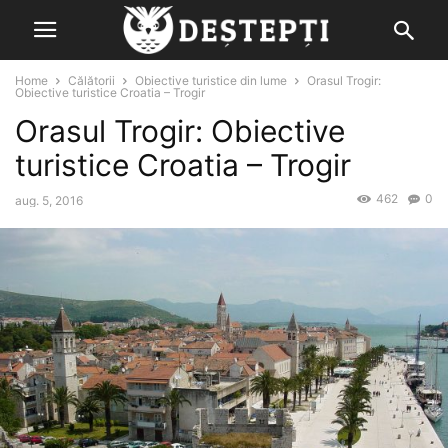
Home
Călătorii
Obiective turistice din lume
Orasul Trogir:
Obiective turistice Croatia – Trogir
Orasul Trogir: Obiective
turistice Croatia – Trogir
462
0
aug. 5, 2016