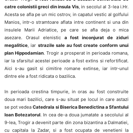
catre colonistii greci din insula Vis
, in secolul al 3-lea i.Hr.
Acesta se afla pe un mic ostrov, in capatul vestic al golfului
Manios, intr-o stramtoare aflata intre continent si una din
insulele Marii Adriatice, pe care se afla deja o mica
asezare. Orasul elenistic
a fost inconjurat de ziduri
megalitice
, iar
strazile sale au fost create conform unui
plan Hippodamian
. Trogir a prosperat in perioada romana,
iar la sfarsitul acestei perioade a fost extins si refortificat.
Aici s-au gasit si cimitire romane extinse, iar intr-unul
dintre ele a fost ridicata o bazilica.
In perioada crestina timpurie, in oras au fost construite
doua mari bazilici, care s-au situat pe locul in care astazi
se pot vedea
Catedrala si Biserica Benedictina a Sfantului
Ioan Botezatorul
. In cea de-a doua jumatate a secolului al
9-lea, Trogir a devenit parte din zona bizantina a Dalmatiei,
cu capitala la Zadar, si a fost ocupata de venetieni la