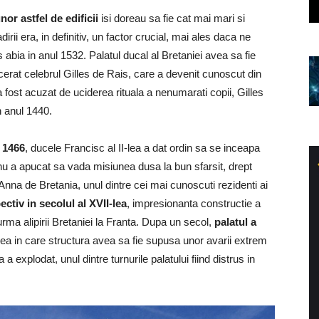
or astfel de edificii
isi doreau sa fie cat mai mari si
rii era, in definitiv, un factor crucial, mai ales daca ne
 abia in anul 1532. Palatul ducal al Bretaniei avea sa fie
ncarcerat celebrul Gilles de Rais, care a devenit cunoscut din
 fost acuzat de uciderea rituala a nenumarati copii, Gilles
in anul 1440.
 1466
, ducele Francisc al II-lea a dat ordin sa se inceapa
 nu a apucat sa vada misiunea dusa la bun sfarsit, drept
 Anna de Bretania, unul dintre cei mai cunoscuti rezidenti ai
ectiv in secolul al XVII-lea
, impresionanta constructie a
 urma alipirii Bretaniei la Franta. Dupa un secol,
palatul a
 cea in care structura avea sa fie supusa unor avarii extrem
 explodat, unul dintre turnurile palatului fiind distrus in