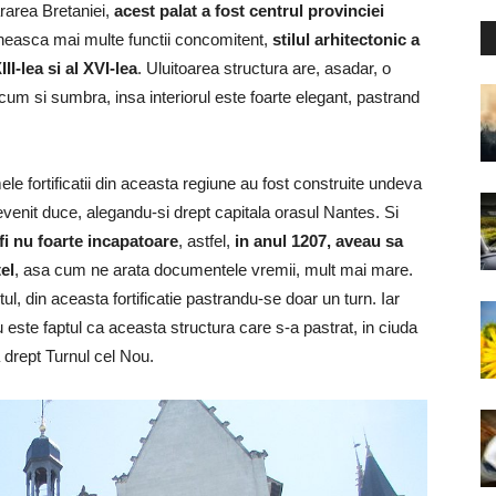
ararea Bretaniei,
acest palat a fost centrul provinciei
lineasca mai multe functii concomitent,
stilul arhitectonic a
II-lea si al XVI-lea
. Uluitoarea structura are, asadar, o
m si sumbra, insa interiorul este foarte elegant, pastrand
e fortificatii din aceasta regiune au fost construite undeva
evenit duce, alegandu-si drept capitala orasul Nantes. Si
 fi nu foarte incapatoare
, astfel,
in anul 1207, aveau sa
el
, asa cum ne arata documentele vremii, mult mai mare.
ul, din aceasta fortificatie pastrandu-se doar un turn. Iar
este faptul ca aceasta structura care s-a pastrat, in ciuda
 drept Turnul cel Nou.