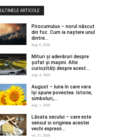
ULTIMELE ARTICOLE
Pirocumulus – norul născut
din foc. Cum ia naștere unul
dintre...
aug. 6, 2026
Mituri și adevăruri despre
șofat și mașini. Alte
curiozități despre acest...
aug. 4, 2026
August – luna în care vara
își spune povestea. Istorie,
simboluri,...
aug. 1, 2026
Lăsata secului – care este
sensul si originea acestei
vechi expresii...
iul. 31, 2026