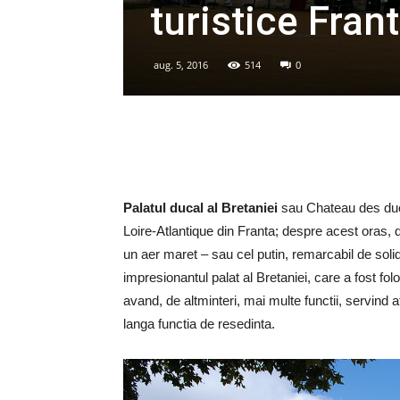
turistice Fran
aug. 5, 2016
514
0
Palatul ducal al Bretaniei
sau Chateau des ducs
Loire-Atlantique din Franta; despre acest oras
un aer maret – sau cel putin, remarcabil de soli
impresionantul palat al Bretaniei, care a fost folo
avand, de altminteri, mai multe functii, servind at
langa functia de resedinta.