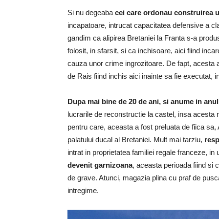
Si nu degeaba
cei care ordonau construirea un
incapatoare, intrucat capacitatea defensive a cladi
gandim ca alipirea Bretaniei la Franta s-a produs
folosit, in sfarsit, si ca inchisoare, aici fiind i
cauza unor crime ingrozitoare. De fapt, acesta a
de Rais fiind inchis aici inainte sa fie executat, 
Dupa mai bine de 20 de ani, si anume in anul
lucrarile de reconstructie la castel, insa acesta
pentru care, aceasta a fost preluata de fiica sa,
palatului ducal al Bretaniei. Mult mai tarziu,
resp
intrat in proprietatea familiei regale franceze, in
devenit garnizoana
, aceasta perioada fiind si
de grave. Atunci, magazia plina cu praf de pusca a
intregime.