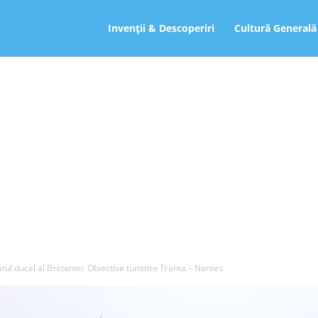
ro
Invenții & Descoperiri
Cultură Generală
atul ducal al Bretaniei: Obiective turistice Franta – Nantes