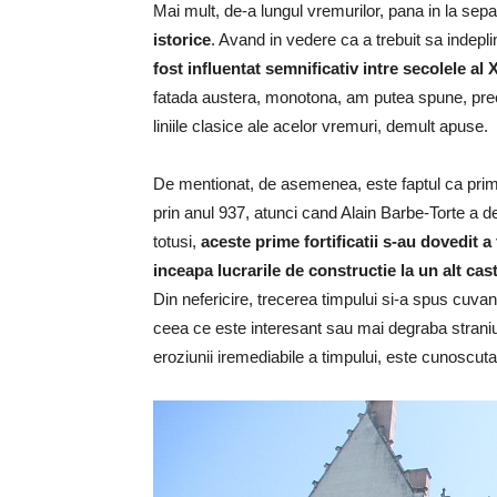
Mai mult, de-a lungul vremurilor, pana in la sep
istorice
. Avand in vedere ca a trebuit sa indep
fost influentat semnificativ intre secolele al XI
fatada austera, monotona, am putea spune, precu
liniile clasice ale acelor vremuri, demult apuse.
De mentionat, de asemenea, este faptul ca primel
prin anul 937, atunci cand Alain Barbe-Torte a d
totusi,
aceste prime fortificatii s-au dovedit a
inceapa lucrarile de constructie la un alt cast
Din nefericire, trecerea timpului si-a spus cuvant
ceea ce este interesant sau mai degraba straniu 
eroziunii iremediabile a timpului, este cunoscuta