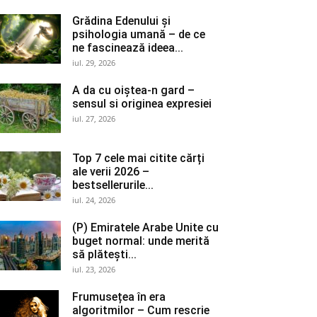
Grădina Edenului și
psihologia umană – de ce
ne fascinează ideea...
iul. 29, 2026
A da cu oiștea-n gard –
sensul si originea expresiei
iul. 27, 2026
Top 7 cele mai citite cărți
ale verii 2026 –
bestsellerurile...
iul. 24, 2026
(P) Emiratele Arabe Unite cu
buget normal: unde merită
să plătești...
iul. 23, 2026
Frumusețea în era
algoritmilor – Cum rescrie