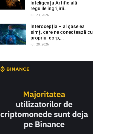
Inteligența Artificială
regulile îngrijirii...
iul. 23, 2026
Interocepţia – al șaselea
simț, care ne conectează cu
propriul corp,...
iul. 20, 2026