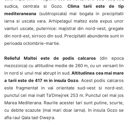
sudica, centrala si Gozo.
Clima tarii este de tip
mediteraneana
(subtropicala) mai bogata in precipitatii
iarna si uscata vara. Arhipelagul maltez este expus unor
vanturi uscate, puternice: majistral din nord-vest, gregale
din nord-est, sirroco din sud. Precipitatii abundente sunt in
perioada octombrie-martie.
Relieful Maltei este de podis calcaros
(din epoca
mezozoica) cu altitudine medie de 260 m, cu un versant lin
in nord si unul mai abrupt in sud.
Altitudinea cea mai mare
a tarii este de 417 m in insula Gozo
. Acest podis calcaros
este fragmentat in vai orientate sud-vest si nord-est.
punctul cel mai inalt Ta’Dmejrek 253 m. Punctul cel mai jos
Marea Mediterana. Raurile acestei tari sunt putine, scurte,
cu debite scazute (mai mari doar iarna). In insula Gozo se
afla raul Qala tad-Dwejra.