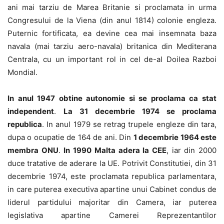
ani mai tarziu de Marea Britanie si proclamata in urma
Congresului de la Viena (din anul 1814) colonie engleza.
Puternic fortificata, ea devine cea mai insemnata baza
navala (mai tarziu aero-navala) britanica din Mediterana
Centrala, cu un important rol in cel de-al Doilea Razboi
Mondial.
In anul 1947 obtine autonomie si se proclama ca stat
independent
.
La 31 decembrie 1974 se proclama
republica
. In anul 1979 se retrag trupele engleze din tara,
dupa o ocupatie de 164 de ani. Din
1 decembrie 1964 este
membra ONU
.
In 1990 Malta adera la CEE
, iar din 2000
duce tratative de aderare la UE. Potrivit Constitutiei, din 31
decembrie 1974, este proclamata republica parlamentara,
in care puterea executiva apartine unui Cabinet condus de
liderul partidului majoritar din Camera, iar puterea
legislativa apartine Camerei Reprezentantilor