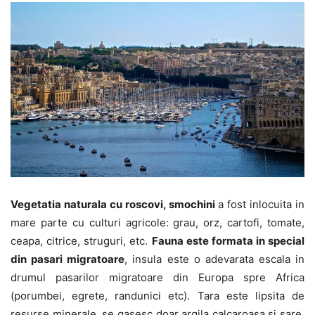
Vegetatia naturala cu roscovi, smochini
a fost inlocuita in
mare parte cu culturi agricole: grau, orz, cartofi, tomate,
ceapa, citrice, struguri, etc.
Fauna este formata in special
din pasari migratoare
, insula este o adevarata escala in
drumul pasarilor migratoare din Europa spre Africa
(porumbei, egrete, randunici etc). Tara este lipsita de
resurse minerale, se gasesc doar argila calcaroasa si sare.