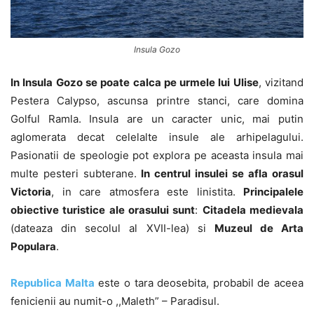
Insula Gozo
In Insula Gozo se poate calca pe urmele lui Ulise
, vizitand
Pestera Calypso, ascunsa printre stanci, care domina
Golful Ramla. Insula are un caracter unic, mai putin
aglomerata decat celelalte insule ale arhipelagului.
Pasionatii de speologie pot explora pe aceasta insula mai
multe pesteri subterane.
In centrul insulei se afla orasul
Victoria
, in care atmosfera este linistita.
Principalele
obiective turistice ale orasului sunt
:
Citadela medievala
(dateaza din secolul al XVII-lea) si
Muzeul de Arta
Populara
.
Republica Malta
este o tara deosebita, probabil de aceea
fenicienii au numit-o ,,Maleth” – Paradisul.