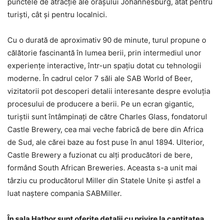
punctele de atracţie ale oraşului Johannesburg, atât pentru
turişti, cât şi pentru localnici.
Cu o durată de aproximativ 90 de minute, turul propune o
călătorie fascinantă în lumea berii, prin intermediul unor
experienţe interactive, într-un spaţiu dotat cu tehnologii
moderne. În cadrul celor 7 săli ale SAB World of Beer,
vizitatorii pot descoperi detalii interesante despre evoluţia
procesului de producere a berii. Pe un ecran gigantic,
turiştii sunt întâmpinaţi de către Charles Glass, fondatorul
Castle Brewery, cea mai veche fabrică de bere din Africa
de Sud, ale cărei baze au fost puse în anul 1894. Ulterior,
Castle Brewery a fuzionat cu alţi producători de bere,
formând South African Breweries. Aceasta s-a unit mai
târziu cu producătorul Miller din Statele Unite şi astfel a
luat naştere compania SABMiller.
În sala Hathor sunt oferite detalii cu privire la cantitatea