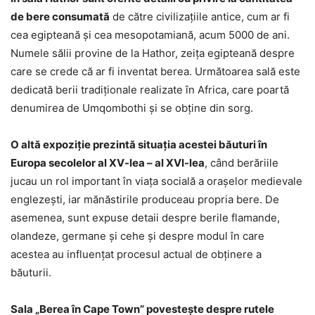
de bere consumată
de către civilizaţiile antice, cum ar fi
cea egipteană şi cea mesopotamiană, acum 5000 de ani.
Numele sălii provine de la Hathor, zeiţa egipteană despre
care se crede că ar fi inventat berea. Următoarea sală este
dedicată berii tradiţionale realizate în Africa, care poartă
denumirea de Umqombothi şi se obţine din sorg.
O altă expoziţie prezintă situaţia acestei băuturi în
Europa secolelor al XV-lea – al XVI-lea
, când berăriile
jucau un rol important în viaţa socială a oraşelor medievale
englezeşti, iar mănăstirile produceau propria bere. De
asemenea, sunt expuse detaii despre berile flamande,
olandeze, germane şi cehe şi despre modul în care
acestea au influenţat procesul actual de obţinere a
băuturii.
Sala „Berea în Cape Town” povesteşte despre rutele