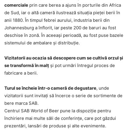
comerciale
prin care berea a ajuns în porturile din Africa
de Sud, iar o altă cameră ilustrează situaţia pieţei berii în
anii 1880. În timpul febrei aurului, industria berii din
Johannesburg a înflorit, iar peste 200 de baruri au fost
deschise în zonă. În aceeaşi perioadă, au fost puse bazele
sistemului de ambalare şi distribuţie.
Vizitatorii au ocazia să descopere cum se cultivă orzul şi
se transformă în malţ
şi pot urmări întregul proces de
fabricare a berii.
Turul se încheie într-o cameră de degustare
, unde
vizitatorii sunt invitaţi să încerce o serie de sortimente de
bere marca SAB.
Centrul SAB World of Beer pune la dispoziţie pentru
închiriere mai multe săli de conferinţe, care pot găzdui
prezentări, lansări de produse şi alte evenimente.