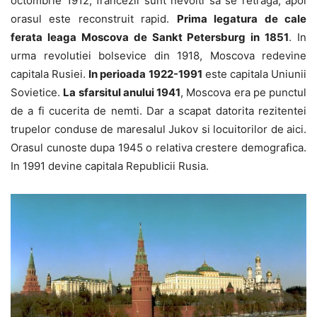
octombrie 1912, francezii sunt nevoiti sa se retraga, apoi
orasul este reconstruit rapid.
Prima legatura de cale
ferata leaga Moscova de Sankt Petersburg in 1851
. In
urma revolutiei bolsevice din 1918, Moscova redevine
capitala Rusiei.
In perioada 1922-1991
este capitala Uniunii
Sovietice.
La sfarsitul anului 1941
, Moscova era pe punctul
de a fi cucerita de nemti. Dar a scapat datorita rezitentei
trupelor conduse de maresalul Jukov si locuitorilor de aici.
Orasul cunoste dupa 1945 o relativa crestere demografica.
In 1991 devine capitala Republicii Rusia.