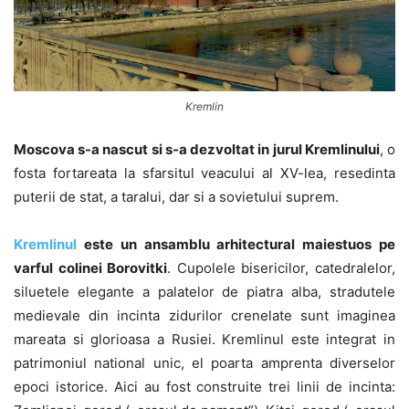
Kremlin
Moscova s-a nascut si s-a dezvoltat in jurul Kremlinului
, o
fosta fortareata la sfarsitul veacului al XV-lea, resedinta
puterii de stat, a taralui, dar si a sovietului suprem.
Kremlinul
este un ansamblu arhitectural maiestuos pe
varful colinei Borovitki
. Cupolele bisericilor, catedralelor,
siluetele elegante a palatelor de piatra alba, stradutele
medievale din incinta zidurilor crenelate sunt imaginea
mareata si glorioasa a Rusiei. Kremlinul este integrat in
patrimoniul national unic, el poarta amprenta diverselor
epoci istorice. Aici au fost construite trei linii de incinta: