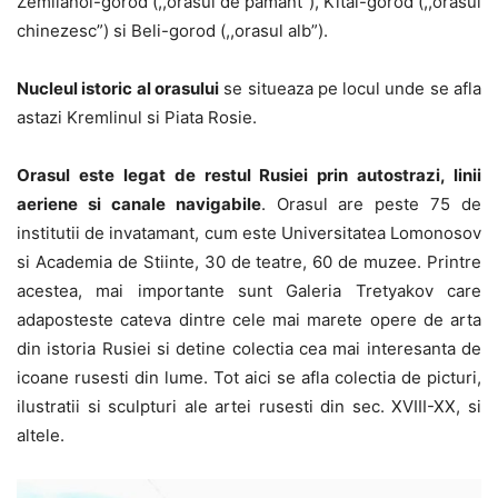
Zemlianoi-gorod (,,orasul de pamant”), Kitai-gorod (,,orasul
chinezesc”) si Beli-gorod (,,orasul alb”).
Nucleul istoric al orasului
se situeaza pe locul unde se afla
astazi Kremlinul si Piata Rosie.
Orasul este legat de restul Rusiei prin autostrazi, linii
aeriene si canale navigabile
. Orasul are peste 75 de
institutii de invatamant, cum este Universitatea Lomonosov
si Academia de Stiinte, 30 de teatre, 60 de muzee. Printre
acestea, mai importante sunt Galeria Tretyakov care
adaposteste cateva dintre cele mai marete opere de arta
din istoria Rusiei si detine colectia cea mai interesanta de
icoane rusesti din lume. Tot aici se afla colectia de picturi,
ilustratii si sculpturi ale artei rusesti din sec. XVIII-XX, si
altele.