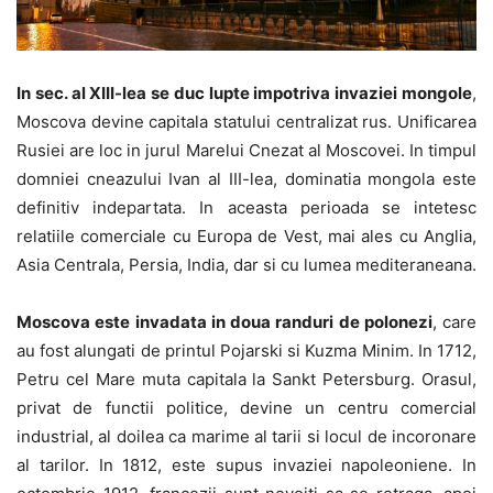
In sec. al XIII-lea se duc lupte impotriva invaziei mongole
,
Moscova devine capitala statului centralizat rus. Unificarea
Rusiei are loc in jurul Marelui Cnezat al Moscovei. In timpul
domniei cneazului Ivan al III-lea, dominatia mongola este
definitiv indepartata. In aceasta perioada se intetesc
relatiile comerciale cu Europa de Vest, mai ales cu Anglia,
Asia Centrala, Persia, India, dar si cu lumea mediteraneana.
Moscova este invadata in doua randuri de polonezi
, care
au fost alungati de printul Pojarski si Kuzma Minim. In 1712,
Petru cel Mare muta capitala la Sankt Petersburg. Orasul,
privat de functii politice, devine un centru comercial
industrial, al doilea ca marime al tarii si locul de incoronare
al tarilor. In 1812, este supus invaziei napoleoniene. In