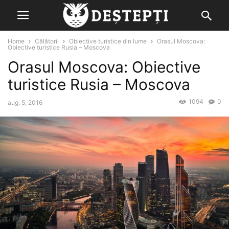
Home
Călătorii
Obiective turistice din lume
Orasul Moscova:
Obiective turistice Rusia – Moscova
Orasul Moscova: Obiective
turistice Rusia – Moscova
1094
0
aug. 5, 2016