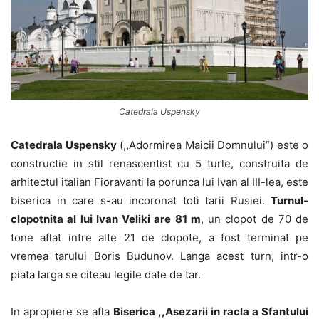
Catedrala Uspensky
Catedrala Uspensky
(,,Adormirea Maicii Domnului”) este o
constructie in stil renascentist cu 5 turle, construita de
arhitectul italian Fioravanti la porunca lui Ivan al III-lea, este
biserica in care s-au incoronat toti tarii Rusiei.
Turnul-
clopotnita al lui Ivan Veliki are 81 m
, un clopot de 70 de
tone aflat intre alte 21 de clopote, a fost terminat pe
vremea tarului Boris Budunov. Langa acest turn, intr-o
piata larga se citeau legile date de tar.
In apropiere se afla
Biserica ,,Asezarii in racla a Sfantului